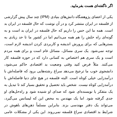
اگر ناگفته‌ای هست بفرمایید.
یکی از اعضای پژوهشگاه دانش‌های بنیادی (
IPM
) چند سال پیش گزارشی
از فلسفه در ایران منتشر کرد و در آن نوشت که حال فلسفه در ایران بد
است. همه ما این حس را داریم که حال فلسفه در ایران بد است و به
گونه‌ای راه حلش را هم همه می‌دانیم اما در کشور ما تا حد زیادی به
بسترهایی که برای پرورش اندیشه و کاربردی کردن اندیشه لازم است،
توجه نمی‌شود. یک سری مسائل، مسائل عام است و برای همه مردم
است و یک سری هم اختصاص به کسانی دارد که در حوزه فلسفه کار
می‌کنند. مثلاً فرض کنید وقتی وضعیت بد اقتصادی حاکم می‌شود،
دانشجوی خوب ما ترجیح می‌دهد سراغ رشته‌هایی برود که فاصله‌اش با
درآمدزایی خیلی کوتاه است. البته فلسفه در هیچ جای دنیا فاصله‌اش با
درآمدزایی کوتاه نیست. شخص باید تحصیل و تحقیق بسیار کند تا تبدیل به
یک متفکر یا نویسنده‌ای شود که صدای او شنیده شود و راه‌حل‌های او
جدی گرفته شود. اما یک مهندس به محض این که لیسانس می‌گیرد،
می‌تواند یک دفتر مهندسی بزند. بنابراین مسلماً ذهن‌های باهوش در
شرایط بد اقتصادی سراغ فلسفه نمی‌روند. این یکی از مشکلات عامی