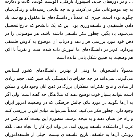
… و در دوره‌های جدید، اسپینوزا، بارکلی، آگوست کونت، کانت و دکارت
به چه موضوعاتی فکر می‌کردند و به چه نتایجی رسید‌ه‌اند و زندگی‌شان
چگونه بوده است. چیزی که عمدتاً در دانشگاه‌های ما مغفول واقع شد، یاد
دادن فلسفیدن و فلسفه‌ورزی بود. این که یک دانشجو که فارغ‌التحصیل
می‌شود، یاد بگیرد چطور فکر فلسفی داشته باشد، هر موضوعی را در
ذهن خود مورد بررسی قرار دهد و درباب آن موضوع به کاوش فلسفی
بپردازد، کم‌تر در دانشگاه‌های ما آموزش داده شده است و تقریباً تا الان
هم وضعیت به همین شکل باقی مانده است.
معمولاً دانشجویان ما وقتی از بهترین دانشگاه‌های کشور لیسانس
می‌گیرند، نمی‌دانند در چه جغرافیای اندیشگی باید سیر کنند. حجم زیادی
از مبادی و نتایج تفکرات متفکران بزرگ در ذهن آنان وجود دارد و ممکن
است بتوانند بسیار خوب توضیح دهند که مثلاً هگل چه گفته است؛ ولی اگر
به آن‌ها بگویید در مورد فلان چالش فرهنگی که در وضعیت امروز ایران
وجود دارد، چطور فکر می‌کنید، عمدتاً نمی‌توانند مبادی‌اش را بررسی کنند
و راه حل نشان دهند و به نتیجه برسند. منظورم این نیست که هرکس در
غرب از دانشکده فلسفه بیرون آمد، می‌تواند این کار را انجام دهد، بلکه
رویکرد آن‌ها به فلسفه، تاریخ فلسفه‌ای نیست. خیلی از فلسفه‌آموزان