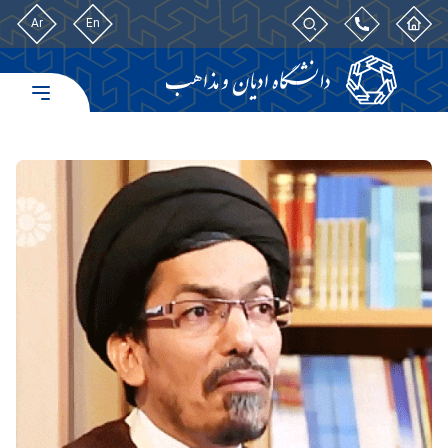
Ar
En