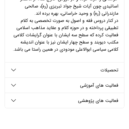
اساتیدى چون آیات شیخ جواد تبریزى (ره)، صالحى
مازندرانى (ره) و وحید خراسانى، بهره برده اند.
در کنار دروس فقه و اصول به صورت تخصصى به کلام
تطبیقى پرداخته و در حوزه کلام و عقاید مذاهب اسلامى
فعالیت کرده که سطح سه ایشان با عنوان گرایشات کلامى
مکتب دیوبند و سطح چهار ایشان نیز با عنوان اندیشه
کلامى سیاسى ابوالاعلى مودودى در همین راستا می باشد.
تحصیلات
فعالیت های آموزشی
فعالیت های پژوهشی