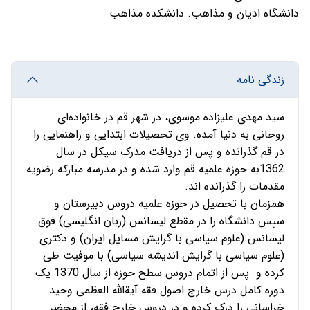
دانشگاه ادیان و مذاهب. دانشکده مذاهب
زندگی نامه
سید مهدى علیزاده موسوى، در شهر قم در خانواده‌اى
روحانى به دنیا آمده. وی تحصیلات ابتدایى و راهنمایى را
در قم گذرانده و پس از دریافت مدرک سیکل در سال
1362به حوزه علمیه قم وارد شده و در مدرسه مبارکه رضویه
مقدمات را گذرانده اند.
همزمان با تحصیل در حوزه علمیه دروس دبیرستان و
سپس دانشگاه را در مقطع لیسانس (زبان انگلیسى) فوق
لیسانس (علوم سیاسى با گرایش مسایل ایران) و دکترى
(علوم سیاسى با گرایش اندیشه سیاسى) با موفیت طی
کرده و پس از اتمام دروس سطح حوزه از سال 1370 یک
دوره کامل درس خارج اصول فقه آیة‌الله العظمى وحید
خراسانى را درک کرده و در دروس خارج فقه، از محضر