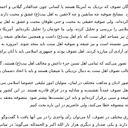
ن تصوف که نزدیک به آمریکا هستند یا کسانی چون عبدالقادر گیلانی و اح
رد: مشایخ صوفیه چه سابقین و چه لاحقین به اهل بیت(ع) عشق و محبت دارند.
ریف کرده‌اند، ولی صوفیه حقیقی به محبت و حتی طوفان محبت و عشق به اهل ب
 را بررسی و تحلیل کرده‌، ولی ما خودمان را تحلیل نکرده‌ایم. آمریکا 
اق نیز مساجد اهل سنت که نام اهل بیت(ع) داشت و همچنین نمادهای شیعه را 
 کمین نشسته است و نیز شیعه و صوفیه اهل سنت باید متحد شوند. امروزه به 
آزادی آن مبارزه ‌کردند، اهل تصوف بودند و جمهوری اسلامی باید با آنان برا
عیان تصور می‌کنند که تمامی اهل تسنن جزء داعش و مخالف اهل بیت(ع) هستند
ب تصوف اهل سنت به دنبال نزدیکی با شیعیان هستند و باید با اتحاد دشمنان 
ر ادیان و مذاهب مختلف در لبنان، متولیان امور تبلیغی خصوصا اسلامی می‌ت
هل تصوف عمدتاً نقشبندیه و شاذلیه و در عراق قادریه هستند. در این کشور 
یعه و سنی برقرار کرده‌ایم و باید این نشست‌ها بیشتر شود. متصوفه معتقد
 متصوفه خطا می‌کنند، ولی حاضریم در این باره بحث کنیم.
مختلف در تصوف، آیا می‌توان رأی واحدی را در بین آنها یافت تا گفت‌وگو ا
رند و یکی صدبار و دیگری هزار بار الله اکبر و الحمدلله می‌گوید؛ در مبان