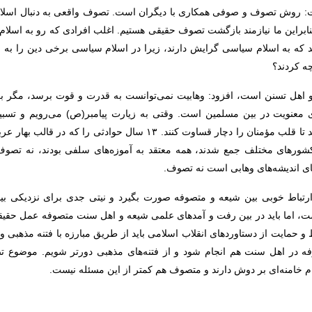
: روش تصوف و صوفی همکاری با دیگران است. تصوف واقعی به دنبال اسلام
. بنابراین ما نیازمند بازگشت تصوف حقیقی هستیم. اغلب افرادی که رو به اسلا
ند که به اسلام سیاسی گرایش دارند، زیرا در اسلام سیاسی برخی دین را به
چه کردند؟
 و اهل تسنن است، افزود: وهابیت نمی‌توانست به قدرت و قوت برسد، مگر 
 معنویت در بین مسلمین است. وقتی به زیارت پیامبر(ص) می‌رویم و تسبی
می‌خواهند مصادر و منابع معنویت را بخشکانند تا قلب مؤمنان را دچار قساوت 
از کشورهای مختلف جمع شدند، همه معتقد به آموزه‌های سلفی بودند، نه تص
ی اندیشه‌های وهابی است نه تصوف.
ارتباط خوبی بین شیعه و متصوفه صورت بگیرد و نیتی جدی برای نزدیکی بیشت
ست، اما باید در بین رفت و آمدهای علمی شیعه و اهل سنت متصوفه عمل حقی
 و حمایت از دستاوردهای انقلاب اسلامی باید از طریق مبارزه با فتنه مذهبی
وفه در اهل سنت هم انجام شود و از فتنه‌های مذهبی دورتر شویم. موضوع ت
ام خامنه‌ای بر دوش دارند و متصوف هم کمتر از این مسئله نیست.