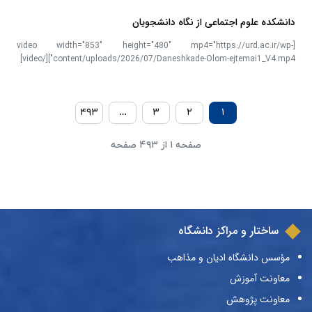
دانشکده علوم اجتماعی از نگاه دانشجویان
[video width="853" height="480" mp4="https://urd.ac.ir/wp-
content/uploads/2026/07/Daneshkade-Olom-ejtemai1_V4.mp4"][/video]
۴۹۳
…
۳
۲
۱
صفحه ۱ از ۴۹۳ صفحه
ساختار و مراکز دانشگاه
مؤسس دانشگاه ادیان و مذاهب
معاونت آموزش
معاونت پژوهش