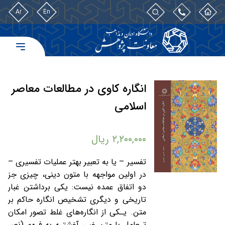
Ar
En
انگاره کاوی در مطالعات معاصر
اسلامی
۲,۲۰۰,۰۰۰
ریال
تفسیر – یا به تعبیر بهتر عملیات تفسیری –
در اولین مواجهه با متون دینی، چیزی جز
دو اتفاق عمده نیست: یکی برداشتن غبار
تاریخی و دیگری تشخیص انگاره حاکم بر
متن. یـکی از انگاره‌های غلط تصور امکان
تـعامل با متن غیـر آغشتـه به فـهم (نص