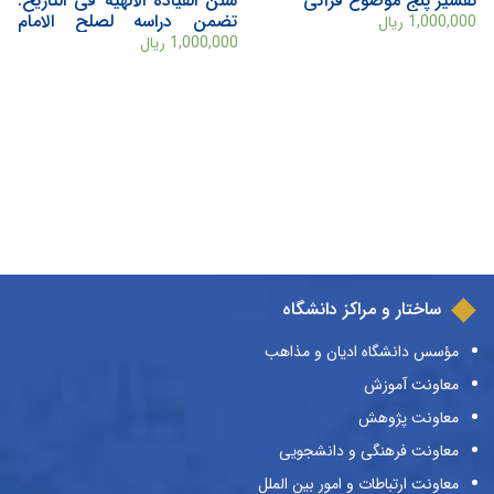
تفسیر پنج موضوع قرآنی
سنن القياده الالهيه فی التاريخ:
تضمن دراسه لصلح الامام
1,000,000
ریال
الحسن و ثوره الامام الحسين
1,000,000
ریال
علی ضوء سنن التطور التاريخی
فی القرآن الکريم
ساختار و مراکز دانشگاه
مؤسس دانشگاه ادیان و مذاهب
معاونت آموزش
معاونت پژوهش
معاونت فرهنگی و دانشجویی
معاونت ارتباطات و امور بین الملل