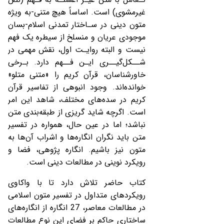
غیرمشوی) است. اساساً هیچ متنی-به ویژه
متون دینی در سـاختار تمدنی اسلام-بسان
موجودی عریان و منسلخ از سیطره یک فهم
نیست و البته روایـت اول، نقش مهمی در
شــکل‌گیــری ایـن فــهم دارد. بـرخی
خاورشناسان، قرآن کریم را «متنی متلو»
خوانده‌اند. وجود انبوهی از تفاسیر قرآن
کریم در سده‌های مختلف، شاهد این امر
است. اگرچه شاید گریزی از طبقه‌بندی متن
نباشد؛ اما در عین حال، همواره در تفسیر
متن باید نگران انگاره‌ها و اشراب آن‌ها به
متون نیز باشیم. انگاره پژوهی، فضا و
رویکرد نوینی در مطالعات دینی است.
کتاب حاضر تلاش دارد تا با واکاوی
رویکردهای متداول در تفسیر متون اسلامی
در مطالعات معاصر، 27 انگاره از انگاره‌های
ساختاری حاکم بر فضای این نوع مطالعات