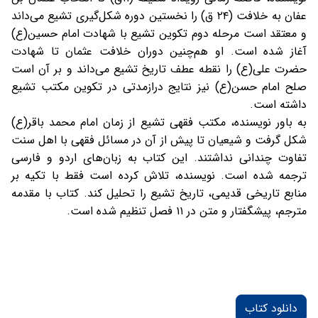
عفان به خلافت (۲۴ ق) را نخستین دوره شکل‌گیری تشیع می‌داند
و معتقد است مرحله دوم تکوین تشیع با شهادت امام حسین(ع)
آغاز شده است. او هم‌چنین دوران خلافت عثمان تا شهادت
حضرت علی(ع) را نقطه عطف تاریخ تشیع می‌داند و بر آن است
صلح امام حسن(ع) نیز نتایج درازمدتی در تکوین مکتب تشیع
داشته است.
به باور نویسنده، مکتب فقهی تشیع از زمان امام محمد باقر(ع)
شکل گرفت و شیعیان تا پیش از آن در مسائل فقهی با اهل سنت
تفاوت چندانی نداشتند. این کتاب به زبان‌های اردو و فارسی
ترجمه شده است. نویسنده، تلاش كرده است فقط با تكيه بر
منابع تاريخى قديمى، تاريخ تشيع را تحليل كند. كتاب با مقدمه
مترجم، پيشگفتار و متن در ۱۱ فصل تنظيم شده است.
دانلود کتاب