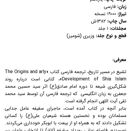
زبان:
فارسی
تیراژ:
۱۹۰۰۰ نسخه
سال چاپ:
۱۳۸۲ش
مجلدات:
۱ جلد
قطع و نوع جلد:
وزیری (شومیز)
معرفی:
تشيع در مسير تاريخ، ترجمه فارسى كتاب «The Origins and arly
Development of Shia Islam»، کتابی است درباره روند
شکل‌‌گیری شیعه تا دوره امام صادق(ع) اثر سید حسین محمد
جعفری به زبان انگلیسی كه ترجمه فارسی آن توسط سید محمد
تقی آیت اللهی انجام گرفته است.
بنابر آنچه در کتاب آمده است، ماجرای سقیفه عامل جدایی
مسلمانان بوده و نخستین هسته شیعیان علی(ع) را کسانی
تشکیل دادند که به همراه او از بیعت با ابوبکر خودداری می‌کردند.
نویسنده، فاصله زمانی رویداد سقیفه (۱۱ق) تا انتخاب عثمان بن