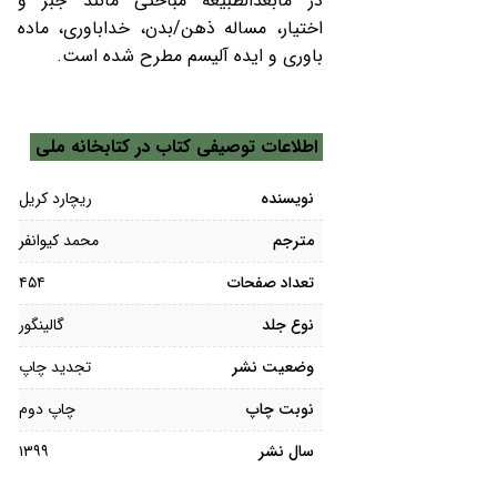
در مابعدالطبیعه مباحثی مانند جبر و
اختیار، مساله ذهن/بدن، خداباوری، ماده
باوری و ایده آلیسم مطرح شده است.
اطلاعات توصیفی کتاب در کتابخانه ملی
نویسنده
ریچارد کریل
مترجم
محمد کیوانفر
تعداد صفحات
۴۵۴
نوع جلد
گالینگور
وضعیت نشر
تجدید چاپ
نوبت چاپ
چاپ دوم
سال نشر
۱۳۹۹