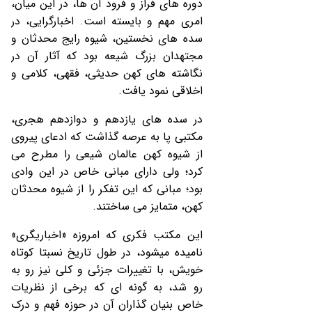
دوره‏ های فراز و فرود آن ها، در این میان،
امری مهم و بایسته است. اخبارگرایی، در
سده‏ های نخستین، شیوه رایج محدثان و
مجتهدان بزرگ شیعه بود که آثار آن در
نگاشته‏ های کهن حدیثی، فقهی، کلامی و
اخلاقی نمود یافت.
در سده‏ های یازدهم و دوازدهم هجری،
مکتبی پا به عرصه گذاشت که ادعای پیروی
از شیوه کهن عالمان شیعی را مطرح می‏
کرد؛ ولی دارای مبانی خاص در این وادی
بود؛ مبانی که این تفکر را از شیوه محدثان
کهن، متمایز می‏ ساختند.
این مکتب فکری که امروزه «اخباریگری»
نامیده می‏شود، در طول تاریخ نسبتا کوتاه
خویش، با تغییرات جزئی و کلی نیز رو به
‏رو شد، به گونه ‏ای که برخی از نظریات
خاص بنیان ‏گذاران آن در حوزه فهم و درک