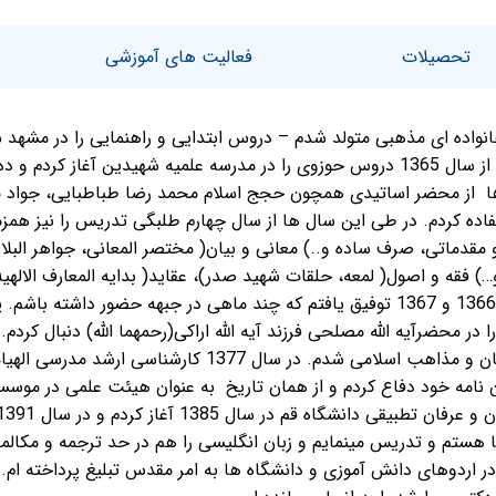
تحصیلات
فعالیت های آموزشی
دس در خانواده ای مذهبی متولد شدم – دروس ابتدایی و راهنمایی را در مش
علوم اسلامی در حوزه علمیه ، به قم آمدم از سال 1365 دروس حوزوی را در مدرسه علمیه
 ها از محضر اساتیدی همچون حجج اسلام محمد رضا طباطبایی، جواد
 کردم. در طی این سال ها از سال چهارم طلبگی تدریس را نیز همزمان
مقدماتی، صرف ساده و..) معانی و بیان( مختصر المعانی، جواهر البلا
) فقه و اصول( لمعه، حلقات شهید صدر)، عقاید( بدایه المعارف الاله
تا به حال ادامه دارد. درتابستان سال­های 1366 و 1367 توفیق یافتم که چند ماهی در جبهه
 در محضرآیه الله مصلحی فرزند آیه الله اراکی(رحمهما الله) دنبال کرد
1375 وارد مرکز مطالعات و تحقیقات ادیان و مذاهب اسلامی شد
غاز کردم و در سال 82 از پایان نامه خود دفاع کردم و از همان تاریخ به عنوان هیئت ع
ژه در اردوهای دانش آموزی و دانشگاه ها به امر مقدس تبلیغ پرداخته ام.