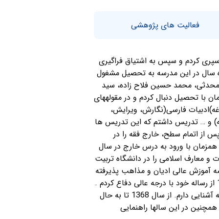
فعالیت های پژوهشی
هد سپری کردم و سپس به اشتیاق فراگیری
 شهیدین آغاز کردم و ده سال در این مدرسه به تحصیل مشغول
 محدثی، محمد حسین فلاح زاده، سید
 با تحصیل دنبال کردم و در مقوله­های
غه)ادبیات فارسی(نگارش، ویرایش،
یه) و … تدریس داشتم که این تدریس ها
 حضور داشته باشم. پس از اتمام سطح، خارج فقه را در
م. همزمان با ورود به درس خارج در سال
م. در سال 1377 کارشناسی ارشد مدرسی الهیات و معارف اسلامی را در دانشگاه تربیت
لمی در موسسه آموزش عالی ادیان و مذاهب پذیرفته
شدم در ادامه دکتری خود را در رشته ادیان و عرفان تطبیقی دانشگاه قم در سال 1385 آغاز کردم و در سال 1391 از رساله خود با درجه عالی دفاع کردم .
زبان عربی و عربی معاصر را به خوبی آشنا هستم و تدریس می­نمایم و زبان انگلیسی را هم در حد ترجمه و مکالمه آشنایی دارم. از سال 1368 تا به حال
 همچنین در این سالها راهنمایی