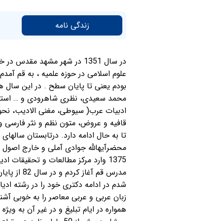
زندگی نامه
در سال 1351 در شهر مشهد مق
بودم یعنی تا پایان سطح . در این سال
محمد سعیدی، نظری شاهرودی و … استفاده
ادبیات عرب( سیوطی، مغنی الادیب، نحو 
قافیه و عروض، متون نظم و نثر فارسی و…
محضرآیه­الله جوادی آملی و خارج اصول را
مدرس قم آ
همواره در ایام تبلیغ و در غیر آن به وی