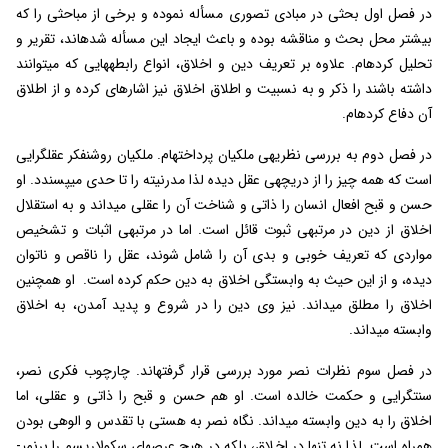
در فصل اول بحثی در مبادی تصوری مسأله نموده و برخی از مباحثی را که
بیشتر محل بحث و مناقشه بوده و باعث ایجاد این مسأله شده­اند، تقریر و
تحلیل کرده­ام. علاوه بر تعریف دین و اخلاق، انواع رابطه­هایی که می­توانند
داشته باشند را ذکر و به نسبیت و اطلاق اخلاق نیز اشاره­ای کرده و از اطلاق
آن دفاع کرده­ام.
در فصل دوم به بررسی نظریه­ی ملکیان پرداخته­ام. ملکیان روشنفکر عقل­گرایی
است که همه چیز را از دریچه­ی عقل دیده لذا مدرنیته را تا حدی می­پسندد. او
حسن و قبح افعال انسان را ذاتی و شناخت آن را عقلی می­داند و به استقلال
اخلاق از دین در مرتبه­ی ثبوت قائل است. اما در مرتبه­ی اثبات و تشخیص
مواردی که تعریف خوبی و بدی آن را شامل شوند، عقل را ناقص و ناتوان
دیده، و از این حیث به وابستگی اخلاق به دین حکم کرده است. او همچنین
اخلاق را مطلق می­داند. نیز وی دین را در شروع و پدید آمدن، به اخلاق
وابسته می­داند.
در فصل سوم نظرات نصر مورد بررسی قرار گرفته­اند. چارچوب فکری نصر،
سنت­گرایی و حکمت خالده است. او هم حسن و قبح را ذاتی و عقلی، اما
اخلاق را به دین وابسته می­داند. نگاه نصر به هستی با تقدس و الوهی بودن
همراه است. لذا نه تنها در اخلاق، بلکه در هیچ عرصه­ای سکولاریسم را برنمی­