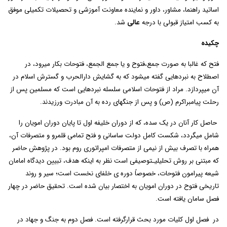
اساتید راهنما، مشاور، داور و نماینده معاونت آموزشی و تحصیلات تکمیلی موفق
به کسب امتیاز قبولی با درجه
عالی
شد.
چکیده
فتح که غالبا به صورت جمع،فتوح و یا جمع الجمع، فتوحات بکار می­رود، در
اصطلاح به نبردهایی گفته می­شود که به گشایش دارالحرب و گسترش اسلام در
آن می­پردازد. مراد از فتوحات اسلامی سلسله نبردهایی است که مسلمین پس از
رحلت پیامبراکرم (ص) و پس از جنگ­های رده به آن مبادرت ورزیدند.
حاصل کار آنان در یک سده، که از دوران خلیفه اول تا پایان دوران امویان را
شامل می­گردد، شکست کامل دولت ساسانی و فتح تمامی قلمرو و متصرفات آن،
همراه با تصرف بیش از نیمی از متصرفات امپراتوری روم بود. در پژوهش حاضر
که مبتنی بر روش تحلیلی­ـ­توصیفی است نظر به اینکه هدف، تبیین دیدگاه امامان
شیعه پیرامون فتوحات، خصوصاً دوره ی خلفای نخست است؛ سیر و روند
تاریخی فتوح در دوران امویان به اختصار بیان شده است. تحقیق حاضر در چهار
فصل سامان یافته است.
در فصل اول کلیات مورد بحث قرارگرفته است. فصل دوم به جنگ و جهاد در