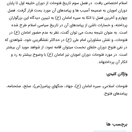
اسلام اختصاص یافت. در فصل سوم تاریخ فتوحات از دوران خلیفه اول تا پایان
دوران امویان به ضمیمه آسیب ها و پیامدهای آن مورد بحث قرار گرفت. فصل
چهارم و آخرین فصل با اتکا به سیره امامان (ع) به تبیین دیدگاه این بزرگواران
پرداخته، و خسارات ناشی از پیامدهای آن در تاریخ سیاسی اسلام طرح شده
است. به عنوان نتیجه بحث می توان گفت، نظر به عدم حضور امامان (ع) در
فتوحات، و نقش مشاورتی امام علی (ع) در حداکثر نقش­آفرینی خود، شواهدی که
در نفی فتوح دوران خلفای نخست می­توان اقامه نمود، از شواهد موید آن بیشتر
است. در مورد فتوحات دوران امویان نیز امامان (ع) با وضوح بیشتر به رد و
انکار آن پرداخته­اند.
واژگان کلیدی:
فتوحات اسلامی، سیره امامان (ع)، جهاد، جنگ­های پیامبر(ص)، صلح، صلح­نامه،
پیامدهای فتوح.
برچسب ها