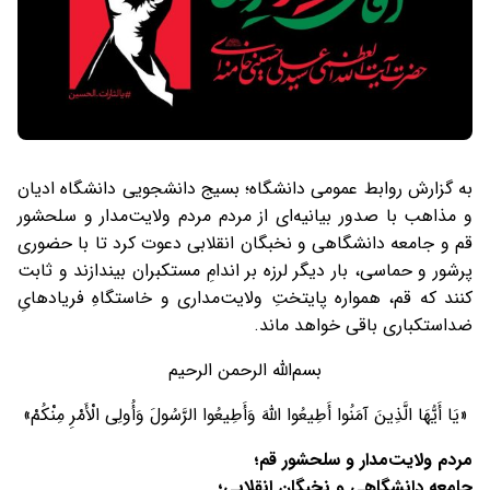
به گزارش روابط عمومی دانشگاه؛ بسیج دانشجویی دانشگاه ادیان
و مذاهب با صدور بیانیه‌ای از مردم مردم ولایت‌مدار و سلحشور
قم و جامعه دانشگاهی و نخبگان انقلابی دعوت کرد تا با حضوری
پرشور و حماسی، بار دیگر لرزه بر اندامِ مستکبران بیندازند و ثابت
کنند که قم، همواره پایتختِ ولایت‌مداری و خاستگاهِ فریادهایِ
ضداستکباری باقی خواهد ماند.
بسم‌الله الرحمن الرحیم
«یَا أَیُّهَا الَّذِینَ آمَنُوا أَطِیعُوا اللَّهَ وَأَطِیعُوا الرَّسُولَ وَأُولِی الْأَمْرِ مِنْکُمْ»
مردم ولایت‌مدار و سلحشور قم؛
جامعه دانشگاهی و نخبگان انقلابی؛