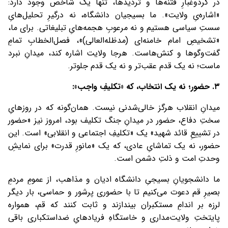
در گردوغبارِ فتنه‌ها و تردیدها، تنها یک شاخص وجود دارد:
«اشاره‌یِ ولایت». ما بسیجیان دانشگاه، نه درگیرِ تحلیل‌هایِ
سستِ سیاسی هستیم و نه مرعوبِ هجمه‌هایِ تبلیغاتی. برای ما،
«تشخیصِ امام خامنه‌ای (مدظله‌العالی)»، فصل‌الخطابِ تمامِ
گفت‌وگوها و کنش‌هاست. هرجا ولایت اشاره کند، میدانِ نبرد
ماست؛ نه یک قدم عقب‌تر و نه یک قدم جلوتر.
۳. حضور؛ نه یک انتخاب، که «تکلیفِ واجب»:
میدانِ انقلاب هرگز خالی‌شدنی نیست. همان‌گونه که در روزهایِ
سختِ دفاع، حضور در میدانِ جنگ تکلیف بود، امروز نیز «حضور
در تشییعِ قائد شهید» یک «تکلیفِ اجتماعی و انقلابی» است. این
حضور، نه یک تماشایِ عادی، که یک «مانورِ قدرت» برای نمایشِ
وحدتِ امت و ذلتِ دشمن است.
ما دانشجویانِ بسیجیِ دانشگاه ادیان و مذاهب، از عمومِ مردمِ
بصیرِ قم دعوت می‌کنیم تا با حضوری پرشور و حماسی، بار دیگر
لرزه بر اندامِ مستکبران بیندازند و ثابت کنند که قم، همواره
پایتختِ ولایت‌مداری و خاستگاهِ فریادهایِ ضداستکباری باقی