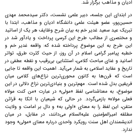
ادیان و مذاهب برگزار شد.
در ابتدای این جلسه، دبیر علمی نشست، دکتر سیدمحمد مهدی
حسین‌پور، عضو هیئت علمی دانشگاه ادیان و مذاهب، ابتدا با
تبریک عید سعید غدیر خم به بیان شرح وظایف هر یک از اساتید
و مختصری از مطالب طرح این کرسی پرداخت و یادآور شد در
این طرح به این موضوع پرداخته شده که: واقعه غدیر خم و
خطبه پیامبر گرامی اسلام در آن روز، از حیث کثرت طرق، تواتر
اسانید و غنای مباحث کلامی، استثنایی بی‌رقیب و نقطه عطفی در
تاریخ و عقاید اسلامی به شمار می‌آید. اهمیت این واقعه تا جایی
است که قرن‌ها به کانون محوری‌ترین نزاع‌های کلامی میان
فریقین بدل شده است. مهم‌ترین و بنیادی‌ترین نزاع دلالی در این
موضوع، به معناشناسی لفظ «مولی» در عبارت «من کنت مولاه
فعلی مولاه» بازمی‌گردد. در حالی که شیعیان با اتکا به قرائن
متقن، این لفظ را به معنای «اولی به» و دال بر امامت و ولایت
مطلقه امیرالمؤمنین علیه‌السلام می‌دانند، در مقابل، در میان
اندیشمندان اهل سنت رویکرد واحدی درباره معنای «مولی» وجود
ندارد.