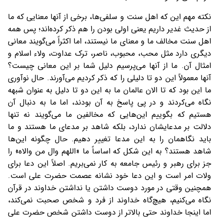
نکته مهم این که اهل سنت و سلفی‌ها، برخی از آنها معنایی که ما
از حدیث غدیر داریم یعنی اولی بودن را هم ذکر کرده‌اند؛ پس همه
اهل سنت مخالف ما و معنای ما نیستند، اما اکثراً می‌گویند معانی
دیگری دارد مثل محب، محبوب، ناصر، ترک عداوت، ولاء اسلام و
امثال آن. ما از آنها می‌پرسیم دلیل شما بر این معانی چیست؟
آنها معمولاً این دو تا دلیلی را که ذکر کردیم می‌آورند. حال نوآوری
ما این بود که تا الان عالمان ما به این دو تا دلیل به عنوان شبهه
نگاه می‌کردند و در پی پاسخ به آن بودند، اما ما به دنبال آن
هستیم که بگوییم این‌هایی که مخالفین ما می‌گویند نه تنها
دلالت بر مدعایشان ندارد، بلکه شاهد بر مدعای ما هستند و ما
باید نگاهمان را به این مدعا تغییر دهیم. حال چگونه این‌ها
شاهد هستند؟ به این شکل که اساساً ما «اللهم وال من والاه» را
جز برای رهبر و رئیس جامعه به کار نمی‌بریم. اصلاً این دعا برای
ولات امر است و این دعا خود نشانه عصمت حضرت علی است.
همچنین وقتی در مورد دوست داشتن یا نداشتن خداوند در قرآن
نگاه می‌کنیم، هیچ‌گاه خداوند از فرد و شخص صحبت نمی‌کند،
اما اینجا خداوند حتی بالاتر از دوست داشتن شخص حضرت علی