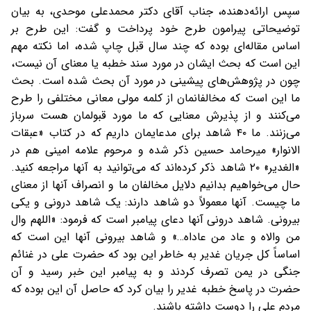
سپس ارائه‌دهنده، جناب آقای دکتر محمدعلی موحدی، به بیان
توضیحاتی پیرامون طرح خود پرداخت و گفت: این طرح بر
اساس مقاله‌ای بوده که چند سال قبل چاپ شده، اما نکته مهم
این است که بحث ایشان در مورد سند خطبه یا معنای آن نیست،
چون در پژوهش‌های پیشینی در مورد آن بحث شده است. بحث
ما این است که مخالفانمان از کلمه مولی معانی مختلفی را طرح
می‌کنند و از پذیرش معنایی که ما مورد قبولمان هست سرباز
می‌زنند. ما ۴۰ شاهد برای مدعایمان داریم که در کتاب «عبقات
الانوار» میرحامد حسین ذکر شده و مرحوم علامه امینی هم در
«الغدیر» ۲۰ شاهد ذکر کرده‌اند که می‌توانید به آنها مراجعه کنید.
حال می‌خواهیم بدانیم دلایل مخالفان ما و انصراف آنها از معنای
ما چیست. آنها معمولاً دو شاهد دارند: یک شاهد درونی و یکی
بیرونی. شاهد درونی آنها دعای پیامبر است که فرمود: «اللهم وال
من والاه و عاد من عاداه…» و شاهد بیرونی آنها این است که
اساساً کل جریان غدیر به خاطر این بود که حضرت علی در غنائم
جنگی در یمن تصرف کردند و به پیامبر این خبر رسید و آن
حضرت در پاسخ خطبه غدیر را بیان کرد که حاصل آن این بوده که
مردم علی را دوست داشته باشند.