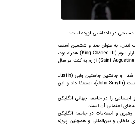
ت مسیحی در یادداشتی آورده است:
لیسای انگلستان با اعلام رسمی انتصاب دیم سارا مولالی (Dame Sarah Mullally)، اسقف لندن، به عنوان صد و ششمین اسقف
اعظم کانتربری (Archbishop of Canterbury)، رویدادی تاریخی را ثبت کرد. این تصمیم که با تأیید پادشاه چارلز سوم (King Charles III) همراه بود،
برای نخستین بار یک زن را به این مقام دینی منصوب می‌کند؛ مقامی که ریشه‌های آن به ورود سنت آگوستین (Saint Augustine) از رم به کنت در سال
مراسم انتصاب رسمی مولالی در مارس ۲۰۲۶ در کلیسای جامع کانتربری (Canterbury Cathedral) برگزار خواهد شد. او جانشین جاستین ولبی (Justin
Welby) می‌شود که در نوامبر ۲۰۲۴ به دنبال انتقادها از مدیریت پرونده‌ی آزار جنسی کودکان توسط جان اسمیت (John Smyth)، استعفا داد و این
 اجتماعی را در جامعه جهانی انگلیکن
 رهبری و اصلاحات در جامعه آنگلیکن
 داخلی و بین‌المللی و همچنین پروژه