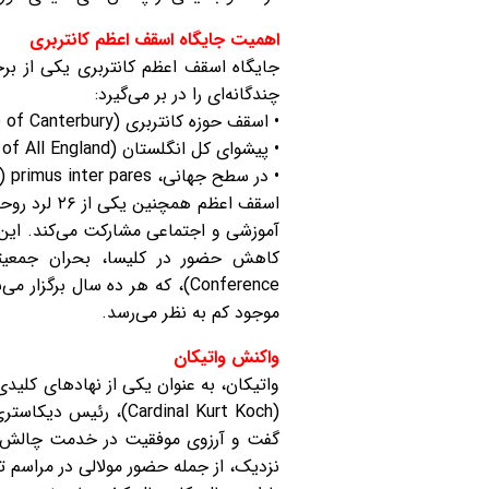
اهمیت جایگاه اسقف اعظم کانتربری
جایگاه اسقف اعظم کانتربری یکی از ب
چندگانه‌ای را در بر می‌گیرد:
• اسقف حوزه کانتربری (Diocese of Canterbury)
• پیشوای کل انگلستان (Primate of All England) و متروپولیتن (Metropolitan)
• در سطح جهانی، primus inter pares (اولین در میان برابرها) در جامعه آنگلیکن با حدود ۸۵ میلیون عضو در ۱۶۵ کشور
آموزشی و اجتماعی مشارکت می‌کند. این 
Conference)، که هر ده سال ب
موجود کم به نظر می‌رسد.
واکنش واتیکان
واتیکان، به عنوان یکی از نهادهای کلید
نزدیک، از جمله حضور مولالی در مراسم تشییع پاپ فرانسیس (Francis