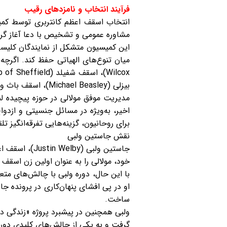
فرآیند انتخاب و نامزدهای رقیب
مشاوره عمومی و تشخیص با دعا آغاز گرد
این کمیسیون متشکل از نمایندگان کلیسای
بیزلی (Michael Beasley)، اسقف باث و ولز (Bishop of Bath and Wells)؛ و سارا مولالی بودند.
مدیریت موفق مولالی در حوزه پیچیده ل
اخیر، به‌ویژه در مسائل جنسیتی و ازدو
برای روحانیون، گزینه‌هایی تفرقه‌انگیز ت
نقش جاستین ولبی
خود، مولالی را به عنوان اولین زن اسقف
با این حال، دوره ولبی با چالش‌های مت
ساخت.
گرفت و به یکی از چالش‌های کلیدی دوره