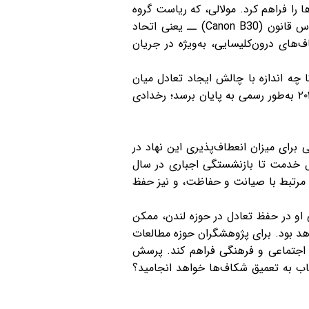
‌جنس در کلیساها را فراهم کرد. مولالی، که ریاست گروه
«گام‌های بعدی» (Next Steps Group) را بر عهده داشت، بارها بر ضرورت پایبندی به دکترین ازدواج بر اساس قانون (Canon B30) ــ یعنی اتحاد
‌های درون‌کلیسایی، به‌ویژه در جریان
چه اندازه با چالش ایجاد تعادل میان
دیدگاه‌های سنتی و رویکردهای پیشرو مواجه بوده است. انتظار می‌رود این فرآیند در سینود(Synod) فوریه ۲۰۲۶ به‌طور رسمی به پایان برسد؛ رخدادی
برای میزان انعطاف‌پذیری این نهاد در
ال خدمت تا بازنشستگی اجباری در سال
ئل مرتبط با صیانت و حفاظت، و نیز حفظ
ی او در حفظ تعادل در حوزه لندن، ممکن
هد بود. برای پژوهشگران حوزه مطالعات
ت اجتماعی و فرهنگی فراهم کند. پرسش
اب به تعمیق شکاف‌ها خواهد انجامید؟