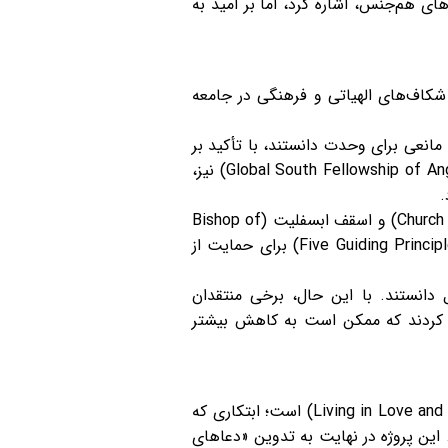
ای هم‌جنس، اشاره کرد، اما بر امید به
 شکاف‌های الهیاتی و فرهنگی در جامعه
خواندند و آن را مانعی برای وحدت دانستند، با تأکید بر
مخالفت با رهبری زنان و مواضع پیشرو مولالی در مسائل جنسیتی. همبستگی جنوب جهانی (Global South Fellowship of Anglicans – GSFA) نیز،
.
در مقابل، گروه‌های داخلی مانند شورای انجیلی کلیسای انگلستان (Church of England Evangelical Council – CEEC) و اسقف ابسفلیت (Bishop of
Ebbsfleet) استقبالی محتاطانه داشتند و بر سابقه مولالی در تعامل مهربانانه و پایبندی به اصول راهنما (Five Guiding Principles) برای حمایت از
 دانستند. با این حال، برخی منتقدان
راز نگرانی کردند که ممکن است به کاهش بیشتر
یکی از جنبه‌های قابل تأمل در فعالیت‌های مولالی، رهبری او در پروژه «زندگی در عشق و ایمان» (Living in Love and Faith – LLF) است؛ ابتکاری که
این پروژه در نهایت به تدوین «دعاهای