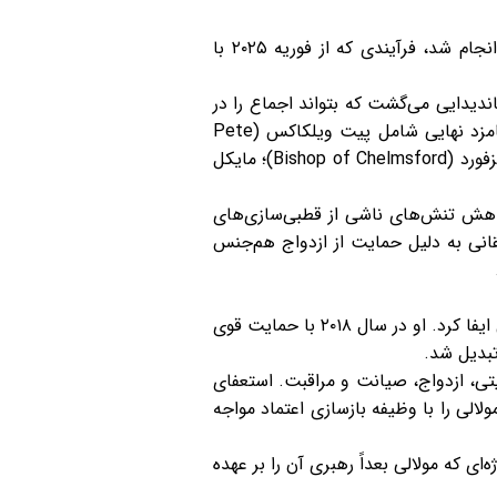
انتخاب اسقف اعظم کانتربری توسط کمیسیون نامزدهای تاج (Crown Nominations Commission – CNC) انجام شد، فرآیندی که از فوریه ۲۰۲۵ با
ندیدایی می‌گشت که بتواند اجماع را در
میان تنوع‌های الهیاتی حفظ کند. اگرچه این پروسه محرمانه است، اما بر اساس گزارش‌های رسانه‌ای، چهار نامزد نهایی شامل پیت ویلکاکس (Pete
Wilcox)، اسقف شفیلد (Bishop of Sheffield)؛ گولی فرانسیس-دهقانی (Guli Francis-Dehqani)، اسقف چلمزفورد (Bishop of Chelmsford)؛ مایکل
کاهش تنش‌های ناشی از قطبی‌سازی‌های
قانی به دلیل حمایت از ازدواج هم‌جنس
جاستین ولبی (Justin Welby)، اسقف اعظم پیشین از سال ۲۰۱۳ تا ۲۰۲۴، نقشی کلیدی در مسیر حرفه‌ای مولالی ایفا کرد. او در سال ۲۰۱۸ با حمایت قوی
تبدیل شد.
تی، ازدواج، صیانت و مراقبت. استعفای
عیتی آسیب‌پذیر قرار داد و مولالی را با وظیفه بازسازی اعتماد مواجه
ایمان» (Living in Love and Faith – LLF) نقش داشت، پروژه‌ای که مولالی بعداً رهبری آن را بر عهده