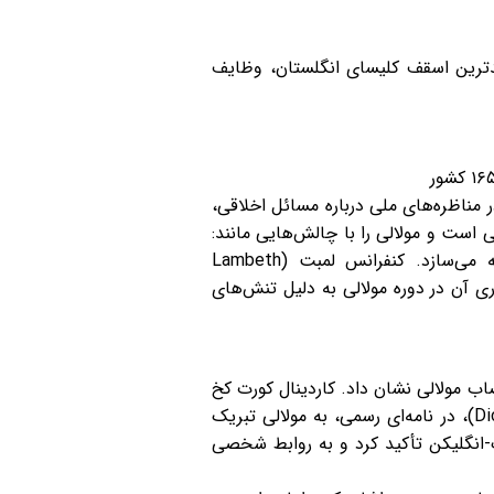
دترین اسقف کلیسای انگلستان، وظایف
 روحانی (Lords Spiritual) در مجلس اعیان (House of Lords) است، و در مناظره‌های ملی درباره مسائل اخلاقی،
است و مولالی را با چالش‌هایی مانند:
کاهش حضور در کلیسا، بحران جمعیتی روحانیون و تنش‌های الهیاتی در جامعه جهانی آنگلیکن مواجه می‌سازد. کنفرانس لمبت (Lambeth
گزاری آن در دوره مولالی به دلیل تنش‌های
اب مولالی نشان داد. کاردینال کورت کخ
(Cardinal Kurt Koch)، رئیس دیکاستری ترویج وحدت مسیحیان (Dicastery for Promoting Christian Unity)، در نامه‌ای رسمی، به مولالی تبریک
 بر رشد درک متقابل طی ۶۰ سال گفت‌وگوی کاتولیک-انگلیکن تأکید کرد و به روابط شخصی