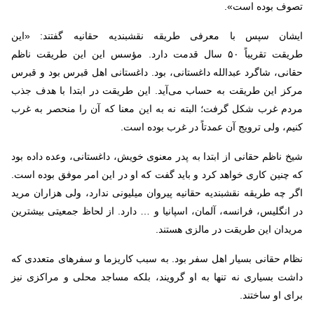
تصوف بوده است».
ایشان سپس با معرفی طریقه نقشبندیه حقانیه گفتند: «این
طریقت تقریباً ۵۰ سال قدمت دارد. مؤسس این این طریقت ناظم
حقانی، شاگرد عبدالله داغستانی، بود. داغستانی اهل قبرس بود و قبرس
مرکز این طریقت به حساب می‌­آید. این طریقت در ابتدا با هدف جذب
مردم غرب شکل گرفت؛ البته نه به این معنا که آن را منحصر به غرب
کنیم، ولی ترویج آن عمدتاً در غرب بوده است.
شیخ ناظم حقانی از ابتدا به پدر معنوی خویش، داغستانی، وعده داده بود
که چنین کاری خواهد کرد و باید گفت که او در این امر موفق بوده است.
اگر چه طریقه نقشبندیه حقانیه پیروان میلیونی ندارد، ولی هزاران مرید
در انگلیس، فرانسه، آلمان، اسپانیا و … دارد. از لحاظ جمعیتی بیشترین
مریدان این طریقت در مالزی هستند.
نظام حقانی بسیار اهل سفر بود. به سبب کاریزما و سفرهای متعددی که
داشت بسیاری نه تنها به او گرویند، بلکه مساجد محلی و مراکزی نیز
برای او ساختند.