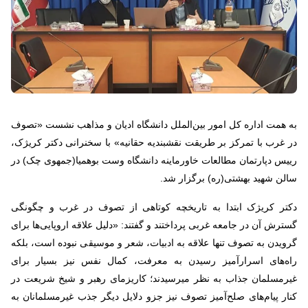
به همت اداره کل امور بین‌الملل دانشگاه ادیان و مذاهب نشست «تصوف
در غرب با تمرکز بر طریقت نقشبندیه حقانیه» با سخنرانی دکتر کریژک،
رییس دپارتمان مطالعات خاورماینه دانشگاه وست بوهمیا(جمهوی چک) در
سالن شهید بهشتی(ره) برگزار شد.
دکتر کریژک ابتدا به تاریخچه کوتاهی از تصوف در غرب و چگونگی
گسترش آن در جامعه غربی پرداختند و گفتند: «دلیل علاقه اروپایی‌ها برای
گرویدن به تصوف تنها علاقه به ادبیات، شعر و موسیقی نبوده است، بلکه
راه‌­های اسرارآمیز رسیدن به معرفت، کمال نفس نیز بسیار برای
غیرمسلمان جذاب به نظر می­رسیدند؛ کاریزمای رهبر و شیخ شریعت در
کنار پیام‌های صلح‌آمیز تصوف نیز جزو دلایل دیگر جذب غیرمسلمانان به