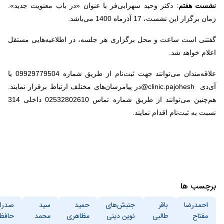
نشست هفتم
: دکتر وحید سهرابی‌فر با عنوان «در باب معنویت جدید».
زمان برگزار این نشست، 17 آذرماه 1400 می‌باشد.
گفتنی است ساعت و محل برگزاری هر جلسه، در اطلاعیه‌هایی مستقل
اعلام خواهد شد.
علاقه‌مندان می‌توانند جهت ثبت‌نام از طریق شماره 09929779504 یا
آی‌دی
@clinic.pajohesh
در پیامرسان‌های مختلف ارتباط برقرار نمایند.
هم‌چنین می‌توانند از طریق شماره تماس 02532802610 داخلی 314
نسبت به ثبت‌نام اقدام نمایند.
برچسب ها
احمدرضا
باقر
جنبش‌های
حمید
سید
صدرا
مفتاح
طالبی
نوین دینی
مظاهری
محمد
حافظ