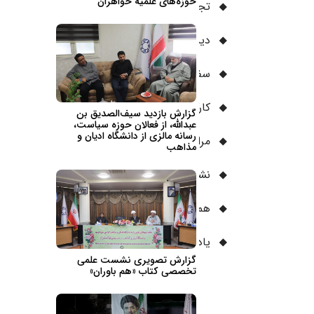
حوزه‌های علمیه خواهران
تجمع‌ها
(۳)
دیدارهای ریاست دانشگاه
(۲۸)
سفرها
(۸)
کارگاه‌های آموزشی
(۸)
گزارش بازدید سیف‌الصدیق بن
عبدالله، از فعالان حوزه سیاست،
رسانه مالزی از دانشگاه ادیان و
مراسم
(۱۷)
مذاهب
نشست‌های علمی
(۴۳)
همایش‌ها
(۳)
یادبود‌ها
(۳)
گزارش تصویری نشست علمى
تخصصى كتاب «هم باوران»