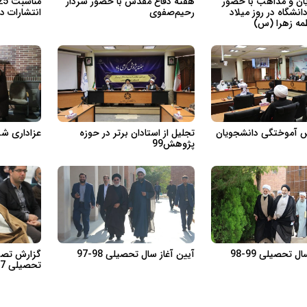
یان و مذاهب با حضور
هفته دفاع مقدس با حضور سردار
شگاه در روز میلاد
رحیم‌صفوی
انتشارات د
ه زهرا (س)
آموختگی دانشجویان
تجلیل از استادان برتر در حوزه
عزاداری شب ع
پژوهش99
ل تحصیلی 99-98
آیین آغاز سال تحصیلی 98-97
گزارش تصوی
تحصیلی 97-96