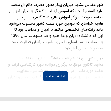
شهر مقدس مشهد میزبان پیکر مطهر حضرت عالم آل محمد
علیه السلام است، که اسوه‌ی ارتباط و گفتگو با سران ادیان و
مذاهب بودند. مراکز آموزش عالی دانشگاهی و نیز حوزه
علمیه خراسان که دومین حوزه علمیه کشور محسوب می‌شود
فاقد رشته‌های تخصصی مرتبط با ادیان و مذاهب بود تا
این که دانشگاه ادیان و مذاهب واحد مشهد در سال 1396
با انعقاد تفاهم‌ نامه‌ای با حوزه علمیه خراسان فعالیت خود را
به صورت رسمی آغاز کرد.
در راستای این تفاهم نامه، دانشگاه ادیان و مذاهب در
مشهد تاکنون موفق به برگزاری دوازده دوره کارشناسی ارشد و
هفت دوره دکتری در رشته های شیعه شناسی، وهابیت
ادامه مطلب
شناسی، دین پژوهی، مذاهب کلامی، مذاهب اسلامی، ادیان
ابراهیمی، فقه مقارن و حقوق جزای اسلامی، مطالعات زنان،
مدیریت، مدیریت رسانه، علوم سیاسی و علوم ارتباطات
اجتماعی گردیده است که در حال حاضر بسیاری از
دانشجویان فارغ التحصیل و برخی در مرحله دفاع از پایان
نامه خویش می‌باشند.