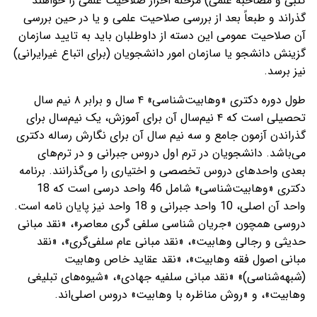
کتبی و مصاحبه علمی) مرحله احراز صلاحیت علمی را خواهند
گذراند و طبعاً بعد از بررسی صلاحیت علمی و یا در حین بررسی
آن صلاحیت عمومی این دسته از داوطلبان باید به تایید سازمان
گزینش دانشجو یا سازمان امور دانشجویان (برای اتباع غیرایرانی)
نیز برسد.
طول دوره دکتری «وهابیت‌شناسی» ۴ سال و برابر ۸ نیم سال
تحصیلی است که ۴ نیم‌سال آن برای آموزش، یک نیم‌سال برای
گذراندن آزمون جامع و سه نیم سال آن برای نگارش رساله دکتری
می‌باشد. دانشجویان در ترم اول دروس جبرانی و در ترم‌های
بعدی واحدهای دروس تخصصی و اختیاری را می‌گذرانند. برنامه
دکتری «وهابیت‌شناسی» شامل 46 واحد درسی است که 18
واحد آن اصلی، 10 واحد جبرانی و 18 واحد نیز پایان نامه است.
دروسی همچون «جریان شناسی سلفی گری معاصر»، «نقد مبانی
حدیثی و رجالی وهابیت»، «نقد مبانی عام سلفی‌گری»، «نقد
مبانی اصول فقه وهابیت»، «نقد عقاید خاص وهابیت
(شبهه‌شناسی)» «نقد مبانی سلفیه جهادی»، «شیوه‌های تبلیغی
وهابیت»، و «روش مناظره با وهابیت» دروس اصلی‌اند.