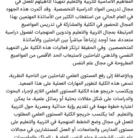
المفاهيم الأساسية للتربية والتعليم تمهيداً لتأهيلهم للعمل في
مجال تدريس المواد الدراسية التخصصية. وقد أثمرت هذه الجهود
في العام الحالي عن استقطاب الكثير من الأساتذة المهتمين بهذا
المجال للحضور في الكلية والمشاركة في تدريس المواضيع
المرتبطة بمجال التربية والتعليم وتدوين المنهجيات لفصول دراسية
متعددة، مما أوجد إرتباطاً مباشراً بين الباحثين والأساتذة
كمتخصصين. وفي الحقيقة ترتكز فعاليات هذه الكلية على التمهيد
النفسي والذهني للباحثين لاستيعاب الحد الأقصى من المواضيع
المطروحة في مجال علم النفس.
وبالإضافة إلى رفع المستوى العلمي للباحثين من الناحية النظرية،
تسعى هذه الكلية لتطوير المهارات العملية على هذا الصعيد.
ويكتسب خريجو هذه الكلية المستوى العلمي اللازم لإجراء البحوث
والدراسات على شكل مقالات بحثية أو رسائل علمية، ما يمكن
اعتباره خطوة مهمة في تقديم رؤية حداثية وعصرية حول التربية
والتعليم. كما يكتسب خريجو الكلية المستوى العلمي المطلوب
للعمل في مجال وضع الخطط المنهجية في التربية والتعليم على
مستوى المدارس والجامعات، أو العمل كمستشارين في مجالات
علم نفس الشخصية وعلم النفس العام في المراكز والمؤسسات