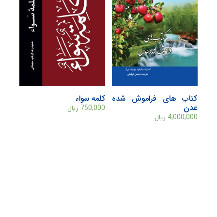
کتاب های فراموش شده
کلمه سواء
عدن
750,000
ریال
4,000,000
ریال