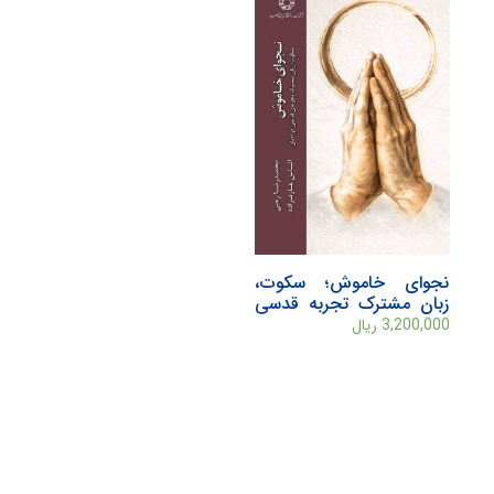
نجوای خاموش؛ سکوت،
زبان مشترک تجربه قدسی
در ادیان
3,200,000
ریال