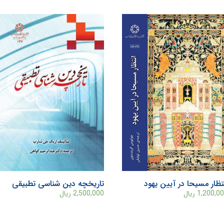
تظار مسیحا در آیین یهود
تاریخچه دین شناسی تطبیقی
1,200,0
ریال
2,500,000
ریال