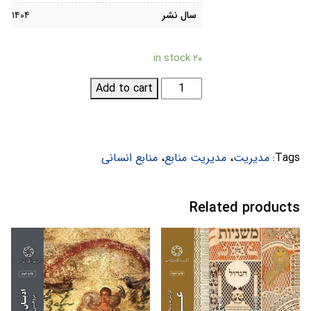
سال نشر
۱۴۰۴
۲۰ in stock
مدیریت
Add to cart
منابع
انسانی
آرمسترانگ؛
رهنمودهای
Tags:
مدیریت
،
مدیریت منابع
،
منابع انسانی
نظری
و
Related products
عملی
مدیریت
افراد
(2
جلدی)
quantity