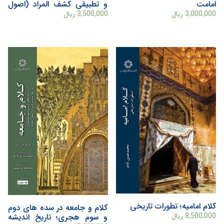
امامت
و تطبیقی کشف المراد (اصول
دین)
3,000,000
ریال
3,500,000
ریال
کلام امامیه؛ تطورات تاریخی
کلام و جامعه در سده های دوم
8,500,000
ریال
و سوم هجری؛ تاریخ اندیشه