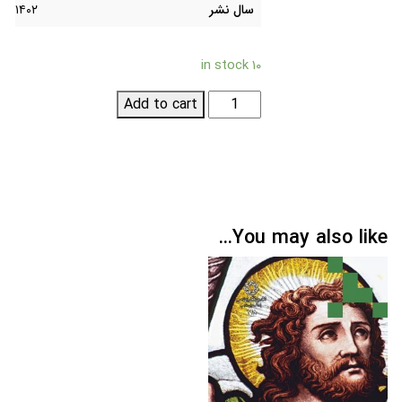
سال نشر
۱۴۰۲
۱۰ in stock
عهد
Add to cart
جدید؛
مقدمه
ای
تاریخی
بر
You may also like…
نوشته
های
مسیحی
قدیم
quantity