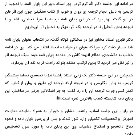
در ادامه این جلسه دکتر الله کرم کرمی پور استاد داور این پایان نامه، با تمجید از
کریمی به دلیل انجام ترجمه ای روان و خوب از کتاب سنگینی چون این اثر فان
در لیو گفت: بهتر بود که در این پایان نامه ترجمه یا صرفا تحلیلی باشد و یا
ترجمه بدون تحلیل تا در ترجمه یک اثر، دیگر به تحلیل آن نپردازیم.
دکتر قنبری استاد مشاور نیز در سخنانی کوتاه گفت: در انتخاب عنوان پایان نامه
باید بسیار دقت کرد چرا که عنوان در خواننده ایجاد انتظار می کند. وی در ادامه
خطاب به دانشجوی مدافع افزود: کاش در مقدمه پایان نامه خود سبک ترجمه اثر
را نیز نقل می کردید تا بدین ترتیب منتقد بتواند راحت تر به نقد آن بپردازد.
همچنین در این جلسه دکتر لک زایی استاد راهنما نیز با تحسین تسلط چشمگیر
کریمی به زبان انگلیسی و در نتیجه ارائه ترجمه ای دقیق و روان از کتابی که
کمتر کسی جرات ترجمه آن را دارد گفت: به جز اشکالاتی جزئی در ساختار
،
این
پایان نامه شایسته کسب بالاترین نمره است.اااآا
در پایان این جلسه اساتید راهنما، مشاور و داوران به همراه نماینده معاونت
آموزش و تحصیلات تکمیلی وارد شور شدند و پس از بررسی پایان نامه
و نحوه
دفاع
دانشجو
و
استماع دفاعیات وی این پایان نامه را مورد قبول تشخیص
دادند.