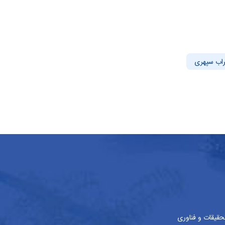
اب سپهری
حقیقات و فناوری