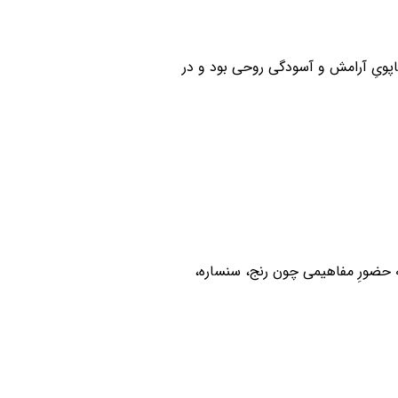
 است. او در طول زندگانی 52 ساله خود همواره در تکاپویِ آرامش و آسودگی روحی بود و در
ه حضورِ مفاهیمی چون رنج، سنساره،