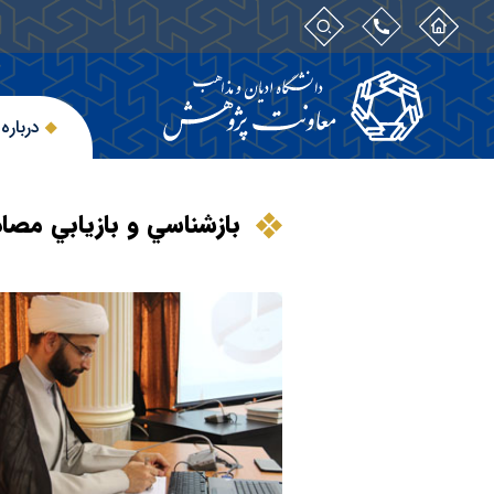
درباره
بازشناسي و بازيابي مص