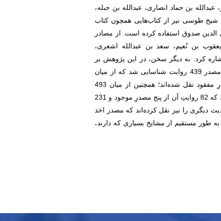
‌الله بن حماد انصاری، عبد‌الله بن جبله،
شیخ طوسی نیز از کتاب‌هایی همچون کتاب
ل الدین صدوق استفاده کرده است. از مصادر
عقوب‌ بن‌ نُعیم، سعد بن عبدالله اشعری،
ره کرد. به دیگر سخن، در این پژوهش بر
اساس برخی شواهد، از میان 478 روایت کتاب الغیبه نعمانی، مصدر 439 روایت شناسایی شد که از میان
آن‌ها، 85 روایت از دو مصدرِ موجود و 354 روایت از 21 مصدرِ مفقود نقل شده‌اند؛ همچنین از میان 493
روایت کتاب الغیبه شیخ طوسی، مصدر 313 روایت شناسایی شد که 82 روایتِ آن از پنج مصدرِ موجود و 231
 دیگری را نیز نقل کرده‌اند که مصدر اخذ
ا به طور مستقیم از مشایخ بسیاری که دارند،