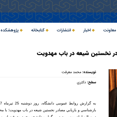
 معاونت
اخبار
انتشارات
کتابخانه
پژوهشکده 
ادر نخستين شيعه در باب مهدويت
نویسنده:
محمد معرفت
سطح:
دکتری
بازشناسي و بازيابي مصادر نخستين شيعه در باب مهدويت؛ با محو
در سالن امام موسی صدر برگزار و دانشجو محمد معرفت از رسال