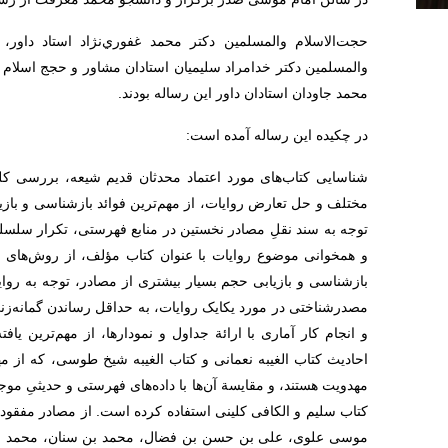
حجت‌الاسلام والمسلمين دکتر محمد غفوري‌نژاد استاد داور،
والمسلمین دکتر خدامراد سلیمیان استادان مشاور و حجج اسلام 
محمد جاودان استادان داور این رساله بودند.
در چکیده این رساله آمده است:‌
شناسایی کتاب‌های مورد اعتماد محدثان قدیم شیعه، بررسی ک
مختلف و حل تعارض روایات، از مهم‌ترین فوائد بازشناسی و بازی
توجه به سند نقلِ مصادر نخستین در منابع فهرستی، تكرار سلسل
و همخوانی موضوع روايات با عنوان كتاب مؤلف، از روش‌ها
بازشناسی و بازیابی حجم بسیار بیشتری از مصادر، توجه به روای
مصدرشناختی در مورد یکایک روایات، به حداقل رساندن گمانه‌زنی
و انجام کار آماری با ارائة جداول و نمودارها، از مهم‌ترین یا
احادیث کتاب الغیبه نعمانی و کتاب الغیبه شیخ طوسی، که از مه
مهدویت هستند، و مقایسة آن‌ها با داده‌های فهرستی و حدیثیِ مو
کتاب سلیم و الکافی کلینی استفاده کرده است. از مصادر مفقود الغ
موسی علوی، علی بن حسن بن فضال، محمد بن سنان، محمد بن