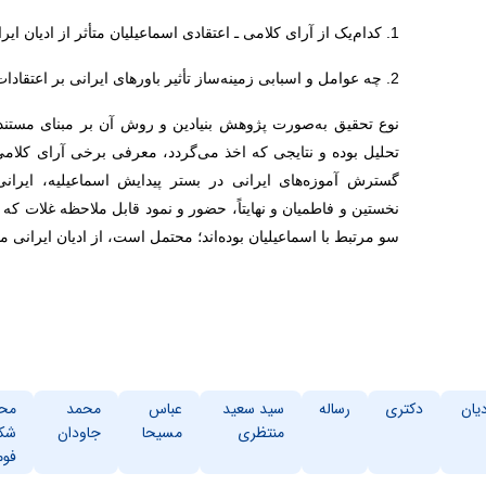
1. کدام‌یک از آرای کلامی ـ اعتقادی اسماعیلیان متأثر از ادیان ایرانی است؟
2. چه عوامل و اسبابی زمینه‌ساز تأثیر باورهای ایرانی بر اعتقادات اسماعیلیان بوده است؟
نوع تحقیق به‌صورت پژوهش بنیادین و روش آن بر مبنای مستندات
تحلیل بوده و نتایجی که اخذ می‌گردد، معرفی برخی آرای کلام
گسترش آموزه‌های ایرانی در بستر پیدایش اسماعیلیه، ایرانی‌ب
نخستین و فاطمیان و نهایتاً، حضور و نمود قابل ملاحظه غلات که 
سو مرتبط با اسماعیلیان بوده‌اند؛‌ محتمل است، از ادیان ایرانی مت
یان
دکتری
رساله
سید سعید
عباس
محمد
مح
منتظری
مسیحا
جاودان
شک
فو