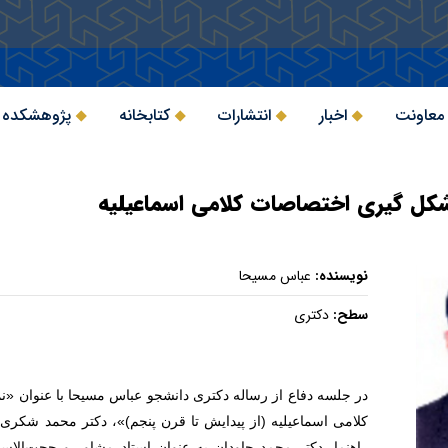
 معاونت
اخبار
انتشارات
کتابخانه
پژوهشکده 
 شکل گیری اختصاصات کلامی اسماعیلیه
نویسنده:
عباس مسیحا
سطح:
دکتری
در جلسه دفاع از رساله دکتری دانشجو عباس مسیحا با عنوان «ن
کلامی اسماعیلیه (از پیدایش تا قرن پنجم)»، دکتر محمد شکری
راهنما، دکتر محمد جاودان به عنوان استاد مشاور و حجت‌الاس