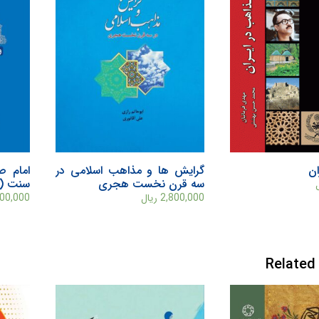
ان
گرايش‌ ها و مذاهب اسلامی در
امام ص
سه قرن نخست هجری
سنت (دوره 
2,800,000
ریال
00,000
Related