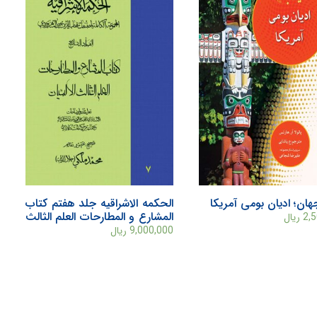
هان؛ ادیان بومی آمریکا
الحکمه الاشراقیه جلد هفتم کتاب
المشارع و المطارحات العلم الثالث
2,
ریال
الالهیات
9,000,000
ریال