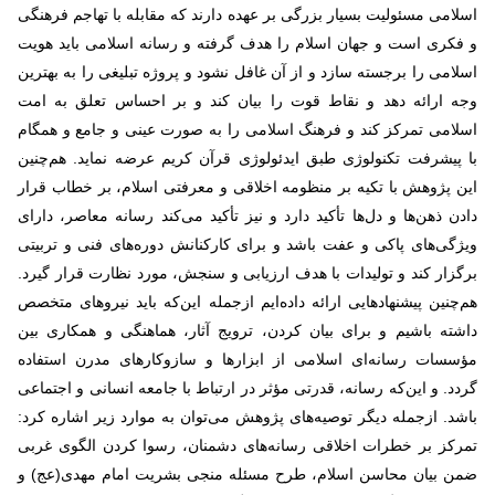
اسلامی مسئولیت بسیار بزرگی بر عهده دارند که مقابله با تهاجم فرهنگی
و فکری است و جهان اسلام را هدف گرفته و رسانه اسلامی باید هویت
اسلامی را برجسته سازد و از آن غافل نشود و پروژه تبلیغی را به بهترین
وجه ارائه دهد و نقاط قوت را بیان کند و بر احساس تعلق به امت
اسلامی تمرکز کند و فرهنگ اسلامی را به صورت عینی و جامع و همگام
با پیشرفت تکنولوژی طبق ایدئولوژی قرآن کریم عرضه نماید. هم‌چنین
این پژوهش با تکیه بر منظومه اخلاقی و معرفتی اسلام، بر خطاب قرار
دادن ذهن‌ها و دل‌ها تأکید دارد و نیز تأکید می‌کند رسانه معاصر، دارای
ویژگی‌های پاکی و عفت باشد و برای کارکنانش دوره‌های فنی و تربیتی
برگزار کند و تولیدات با هدف ارزیابی و سنجش، مورد نظارت قرار گیرد.
هم‌چنین پیشنهادهایی ارائه داده‌ایم ازجمله این‌که باید نیروهای متخصص
داشته باشیم و برای بیان کردن، ترویج آثار، هماهنگی و همکاری بین
مؤسسات رسانه‌ای اسلامی از ابزارها و سازوکارهای مدرن استفاده
گردد. و این‌که رسانه، قدرتی مؤثر در ارتباط با جامعه انسانی و اجتماعی
باشد. ازجمله دیگر توصیه‌های پژوهش می‌توان به موارد زیر اشاره کرد:
تمرکز بر خطرات اخلاقی رسانه‌های دشمنان، رسوا کردن الگوی غربی
ضمن بیان محاسن اسلام، طرح مسئله منجی بشریت امام مهدی(عج) و