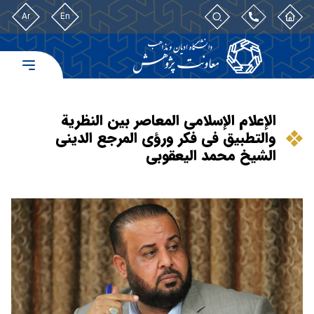
Ar
En
الإعلام الإسلامی المعاصر بین النظریة
والتطبیق فی فكر ورؤی المرجع الدینی
الشیخ محمد الیعقوبی