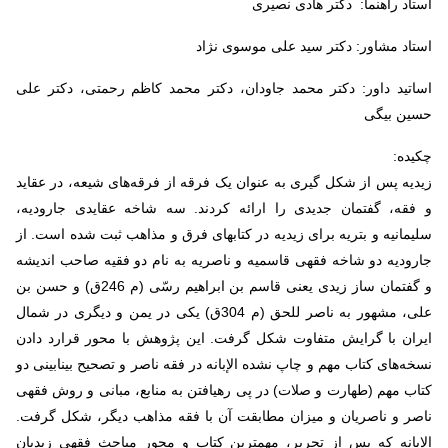
استاد راهنما: دکتر هادی نصیری
استاد مشاور: دکتر سید علی موسوی نژاد
اساتید داور: دکتر محمد جاودان، دکتر محمد کاظم رحمتی، دکتر علی
حسین بیگی
چکیده:
زیدیه پس از شکل گیری به عنوان یک فرقه از فرقه‌های شیعه، در عقاید
و فقه، گفتمان جدیدی را ارائه کردند. سه شاخه عقایدی جارودیه،
سلیمانیه و بتریه برای زیدیه در کتابهای فرق و مذاهب ثبت شده است. از
جارودیه دو شاخه فقهی قاسمیه و ناصریه به نام دو فقیه صاحب اندیشه
و گفتمان ساز زیدی یعنی قاسم بن ابراهیم رسّی (م 246ق) و حسن بن
علی، مشهور به ناصر للحق (م 304ق) یکی در یمن و دیگری در شمال
ایران با گرایش متفاوت شکل گرفت. این پژوهش با محور قرارد دادن
نسخه‌های کتاب مهم و چاپ نشده الإبانه در فقه ناصر و تصحیح بینابینی دو
کتاب مهم (طهارت و صلات) در پی رهیافتن به منابع، مبانی و روش فقهی
ناصر و ناصریان و میزان مطابقت آن با فقه مذاهب دیگر، شکل گرفت.
الإبانه که پس از تحریر، مهمترین کتاب و محور مباحث فقهی زیدیان