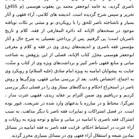
ناصری گردید، به خامه ابوجعفر محمد بن یعقوب هوسمی (م 455ق)
تحریر و سپس شرح گردیده است. اندیشه های کلامی، آراء فقهی و آثار
بسیار و ناشناخته ناصر للحق را با رویکردی نو و مبتنی بر نکات نویافته
موجود در نسخه‌های الإبانه که دائره المعارفی از فقه، کلام و تاریخ
ناصریان است؛ پی گرفتیم. پس از پرداختن تفصیلی به شرح حال و آثار
مؤسس فقه ناصری و اندیشه‌های زیدی وی در فقه و کلام و معرفی
ابوجعفر هوسمی محرّر کتاب الإبانه، فصلی از این پژوهش به شناخت
مبانی و منابع فقهی ناصر کبیر و برداشت‌های ویژه وی از کتاب و سنّت،
عنایت به پیشوایان امامیه به ویژه امام صادق (علیه السلام) و رویکرد وی
به اجماع، اختصاص یافت. بعد از بررسی مبانی فقهی، ویژگی‌ها و روش
ناصر در استخراج احکام و دیدگاه‌های ممتاز وی را در فصلی دیگر بررسی
کردیم و دریافتیم وی ضمن التزام بر عقاید زیدی، فقیهی عترت مدار ،
نص‌گرا، محتاط و در مبارزه با بدعتهای وارد شده در شریعت، غیور بوده
است. در فصل اشتراکات و تمایزات فقه ناصر با دیگر مذاهب، به سبب
اشتراک فقه ناصری با امامیه در مبانی و منابع و توجه ویژه به روایات و
آراء عترت در استنباط احکام، قرابت فقه ناصر به فقه امامیه در مسائل
نمادین شیعه و استقلال آراء فقهی وی در مسائل بسیاری محرز گردید.