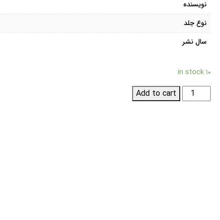
نویسنده
نوع جلد
سال نشر
۱۰ in stock
درآمدی
Add to cart
بر
دانش
فلسفه
دین
quantity