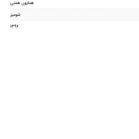
همایون همتی
شومیز
۱۳۹۶