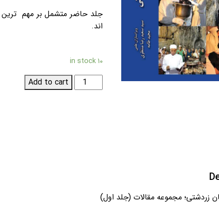
جلد حاضر متشمل بر مهم ترین آر
اند.
۱۰ in stock
زردشت
Add to cart
و
جهان
زردشتی؛
مجموعه
مقالات
(جلد
اول)
De
quantity
 زردشتی؛ مجموعه مقالات (جلد اول)