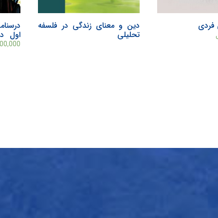
 فردی
دین و معنای زندگی در فلسفه
درسنام
تحلیلی
اول دو
شیوه‌ها
500,000