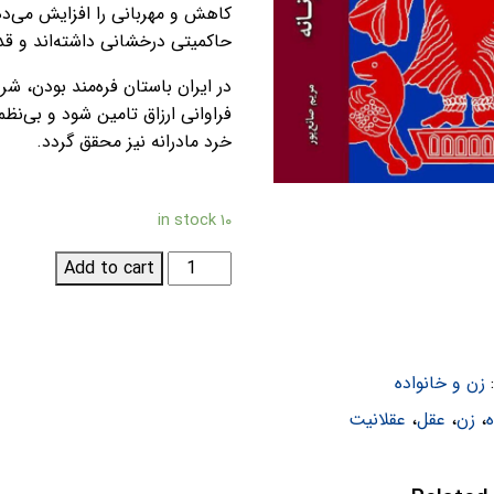
کاهش و مهربانی را افزایش می‌دهد
حاکمیتی درخشانی داشته‌اند و قدرت
در ایران باستان فره‌مند بودن، ش
فراوانی ارزاق تامین شود و بی‌نظ
خرد مادرانه نیز محقق گردد.
۱۰ in stock
عقلانیت
Add to cart
در
روایتی
زنانه؛
گفتمان
زن و خانواده
ایران
ه
،
زن
،
عقل
،
عقلانیت
باستان
quantity