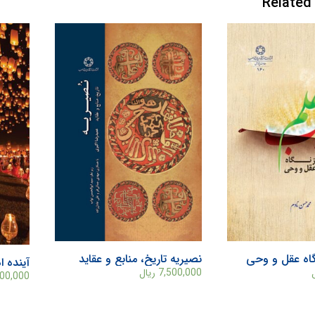
Related
گاه عقل و وحی
نصیریه تاریخ، منابع و عقاید
آینده ا
7,500,000
ریال
000,000