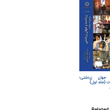
هان زردشتی؛
ت (جلد اول)
Related