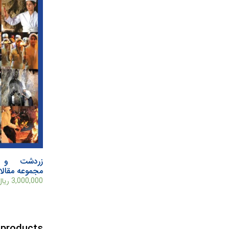
زردشت و ج
مجموعه مقالا
3,000,000
ریال
 products