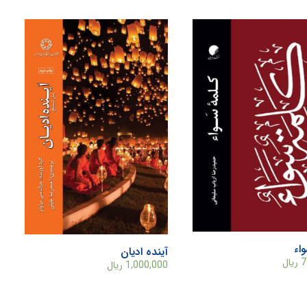
اء
آینده ادیان
7
ریال
1,000,000
ریال