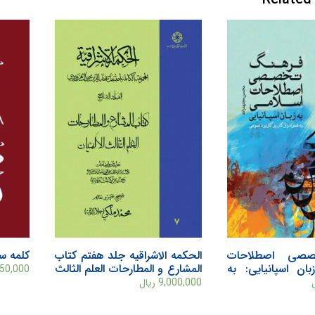
صی اصطلاحات
الحکمه الاشراقیه جلد هفتم کتاب
کلمه سو
ان اسپانيايی: به
المشارع و المطارحات العلم الثالث
50,000
پرکاربرد عمومی
الالهیات
9,000,000
ریال