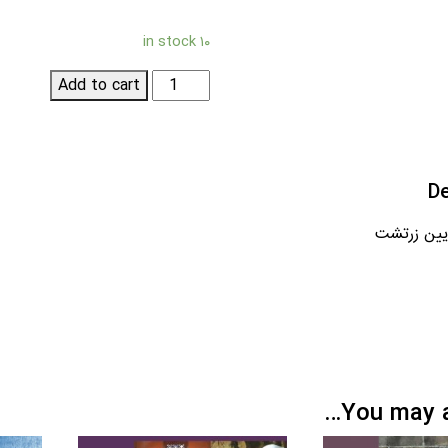
۱۰ in stock
ادیان
Add to cart
جهان
آیین
زرتشت
quantity
De
یین زرتشت
You may al