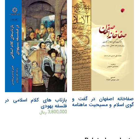
صفاخانه اصفهان در گفت و
بازتاب های کلام اسلامی در
گوی اسلام و مسیحیت ماهنامه
فلسفه یهودی
الاسلام 1320-‎1323 ق . /
3,800,000
ریال
1903-‎1905 م