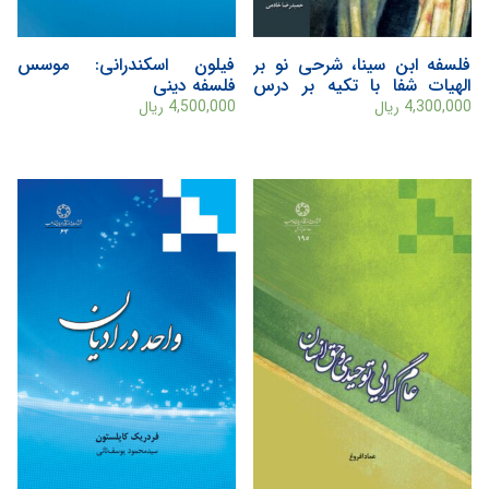
فلسفه ابن سینا، شرحی نو بر
فيلون اسکندرانی: موسس
الهیات شفا با تکیه بر درس
فلسفه دينی
گفتارهای استاد حشمت پور
4,300,000
ریال
4,500,000
ریال