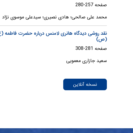
صفحه 257-280
محمد علی صالحی؛ هادی نصیری؛ سیدعلی موسوی نژاد
نقد روشی دیدگاه هانری لامنس درباره حضرت فاطمه (ع
(ص)
صفحه 281-308
سعید جازاری معمویی
نسخه آنلاین