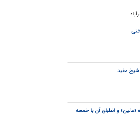
آباد
ختی
 شیخ مفید
ژه «عالین» و انطباق آن با خمسه