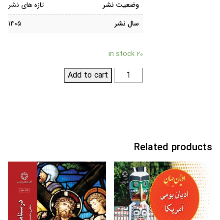
وضعیت نشر
تازه های نشر
سال نشر
۱۴۰۵
۲۰ in stock
ملامح
Add to cart
الفکر
الفقهی
و
الاصولی
عند
Related products
الشیخ
محمدعلی
التسخیری
quantity