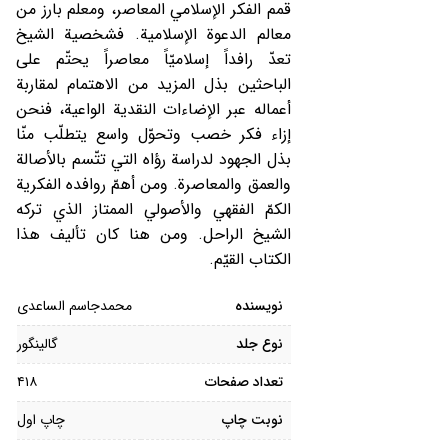
قمم الفكر الإسلامي المعاصر، ومعلم بارز من
معالم الدعوة الإسلامية. فشخصية الشيخ
تعدّ رافداً إسلاميّاً معاصراً يحتّم على
الباحثين بذل المزيد من الاهتمام لمقاربة
أعماله عبر الإضاءات النقدية الواعية، فنحن
إزاء فكر خصب وتحوّل واسع يتطلّب منّا
بذل الجهود لدراسة رؤاه التي تتّسم بالأصالة
والعمق والمعاصرة. ومن أهمّ روافده الفكرية
الكمّ الفقهي والأصولي الممتاز الذي تركه
الشيخ الراحل. ومن هنا كان تأليف هذا
الكتاب القيّم.
نویسنده
محمدجاسم الساعدی
نوع جلد
گالینگور
تعداد صفحات
۴۱۸
نوبت چاپ
چاپ اول