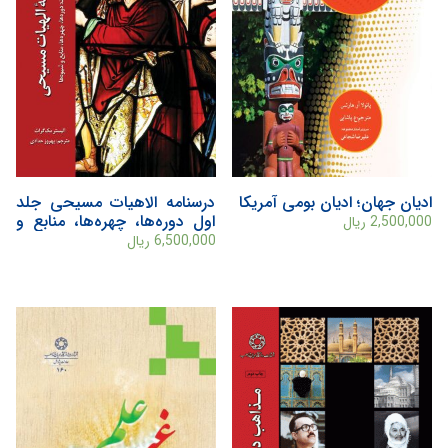
ادیان جهان؛ ادیان بومی آمریکا
درسنامه الاهیات مسیحی جلد
اول دوره‌ها، چهره‌ها، منابع و
2,500,000
ریال
شیوه‌ها
6,500,000
ریال