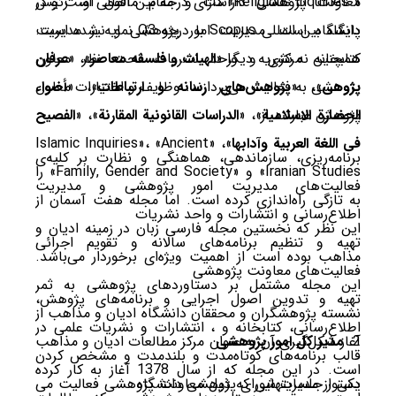
« Religious Inquiries» دارای درجه بین المللی است و در
معاونت پژوهشی داراست و مقام مافوق او، رئیس
پایگاه بین المللی Scopus با درجه Q3 نمایه شده است.
دانشگاه است. مدیریت امور پژوهشی و نیز مدیریت
همچنین نه نشریه دیگر «
الهیات و فلسفه معاصر
»، «
عرفان
کتابخانه مرکزی و واحد نشریات تحت نظر معاون
پژوهی
»، «
پژوهش‌های رسانه و ارتباطات
»، «
أضواء
پژوهشی به فعالیت می­‌پردازند. وظایف و اختیارات معاون
الحضارة الاسلامیة
پژوهش عبارتند از:
»، «
الدراسات القانونیة المقارنة
»، «
الفصیح
فی اللغة العربیة وآدابها
»، «Islamic Inquiries»، «Ancient
برنامه‌ریزی، سازماندهی، هماهنگی و نظارت بر کلیه‌ی
Iranian Studies» و «Family, Gender and Society» را
فعالیت‌های مدیریت امور پژوهشی و مدیریت
به تازگی راه‌اندازی کرده است. اما مجله هفت آسمان از
اطلاع‌رسانی و انتشارات و واحد نشریات
این نظر که نخستین مجله فارسی زبان در زمینه ادیان و
تهیه و تنظیم برنامه‌های سالانه و تقویم اجرائی
مذاهب بوده است از اهمیت ویژه‌­ای برخوردار می­‌باشد.
فعالیت‌های معاونت پژوهشی
این مجله مشتمل بر دستاوردهای پژوهشی به ثمر
تهیه و تدوین اصول اجرایی و برنامه‌های پژوهش،
نشسته­ پژوهشگران و محققان دانشگاه ادیان و مذاهب از
اطلاع‌رسانی، کتابخانه و ، انتشارات و نشریات علمی در
مدیر کل امور پژوهشی
آغاز شکل­‌گیری آن به عنوان مرکز مطالعات ادیان و مذاهب
قالب برنامه‌های کوتاه‌مدت و بلندمدت و مشخص کردن
است. در این مجله که از سال 1378 آغاز به کار کرده‌
دستور جلسات شورای پژوهشی دانشگاه
یکی از مدیریتهایی که ذیل معاونت پژوهشی فعالیت می­‌