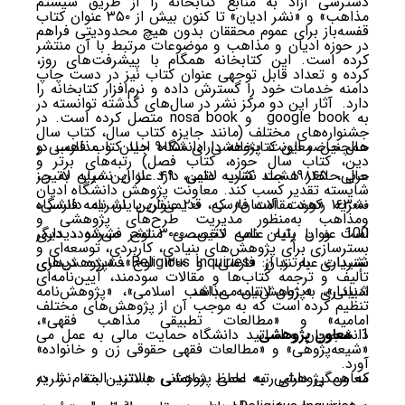
دسترسی آزاد به منابع کتابخانه را از طریق سیستم
مذاهب» و «نشر ادیان» تا کنون بیش از ۳۵۰ عنوان کتاب
قفسه‌باز برای عموم محققان بدون هیچ محدودیتی فراهم
در حوزه ادیان و مذاهب و موضوعات مرتبط با آن منتشر
کرده است. این کتابخانه همگام با پیشرفت‌های روز،
کرده و تعداد قابل توجهی عنوان کتاب نیز در دست چاپ
دامنه خدمات خود را گسترش داده و نرم‌افزار کتابخانه را
دارد. آثار این دو مرکز نشر در سال‌های گذشته توانسته در
به google book و nosa book متصل کرده است. در
جشنواره­‌های مختلف (مانند جایزه کتاب سال، کتاب سال
حال حاضر این کتابخانه دارای ۹۰۱۵۰ جلد کتاب فارسی و
همچنین معاونت پژوهشی دانشگاه ادیان و مذاهب در
دین، کتاب سال حوزه، کتاب فصل) رتبه‌­های برتر و
عربی، ۱۹۸۴۵ جلد کتاب لاتین، ۴۹ عنوان نشریه لاتین،
حال حاضر هشت نشریه علمی دارد. از این میان به جز
شایسته تقدیر کسب کند. معاونت پژوهش دانشگاه ادیان
۱۶۳۰۰۰ رکورد مقالات فارسی، ۲۰۰ عنوان پایان نامه فارسی،
نشریه «هفت آسمان» که قدیمی‌ترین نشریه دانشگاه
ومذاهب به‌منظور مدیریت طرح‌های پژوهشی و
100 عنوان پایان نامه لاتین، ۳۰۰۰ لوح فشرده دیداری
است و با رتبه علمی تخصصی منتشر می‌شود، دیگر
بسترسازی برای پژوهش‌های بنیادی، کاربردی، توسعه‌ای و
شنیداری به زبان فارسی، و ۱۲۰۰ لوح فشرده دیداری
نشریات عبارتند از: «Religious Inquiries»، «پژوهش‌های
تألیف و ترجمه کتاب‌ها و مقالات سودمند، آیین‌نامه‌ای
شنیداری به زبان لاتین می‌­باشد.
ادیانی»، «پژوهش‌نامه مذاهب اسلامی»، «پژوهش‌نامه
تنظیم کرده است که به موجب آن از پژوهش‌های مختلف
امامیه» و «مطالعات تطبیقی مذاهب فقهی»،
معاون پژوهشی
دانشجویان و اساتید دانشگاه حمایت مالی به عمل می­‌
«شیعه‌پژوهی» و «مطالعات فقهی حقوقی زن و خانواده»
آورد.
که همگی دارای رتبه علمی پژوهشی هستند. البته نشریه
معاون پژوهشی به لحاظ سازمانی بالاترین مقام را در