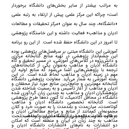
به مراتب بیشتر از سایر بخش‌های دانشگاه برخوردار
است؛ چراکه این مرکز علمی پیش از ارتقاء به رتبه علمی
«دانشگاه»، چند سال به عنوان «مرکز تحقیقات و مطالعات
ادیان و مذاهب» فعالیت داشته و این خاستگاه پژوهشی
تا امروز در این دانشگاه حفظ شده است. از این رو برنامه
آموزشی این دانشگاه مبتنی بر سرفصل‌های پژوهشی بوده
این چشم­‌انداز پژوهشی در تهیه منابع کتابخانه مرکزی
و دانش‌­پژوه در کلاس‌های آموزشی، در مسیر تحقیق و گاه
دانشگاه ادیان و مذاهب به‌عنوان یکی از کتابخانه‌­های
ترجمه با پژوهش‌هایی آشنا می‌شود که منابع اولیه آن
مهم در زمینه ادیان و مذاهب لحاظ شده است. در این
رشته آموزشی به شمار می‌­آید. معاونت پژوهشی دانشگاه
کتابخانه مهم‌ترین و جامع­‌ترین منابع مورد نیاز محققان و
ادیان و مذاهب از آغاز تأسیس و به رسمیت شناخته شدن
پژوهشگران ادیان و مذاهب به چندین زبان گردآوری شده
دانشگاه در محافل آکادمیک، تا کنون ده­‌ها طرح پژوهشی
است. کتابخانه تخصصی دانشگاه ادیان و مذاهب
کوتاه‌مدت، میان‌مدت و بلندمدت را به صورت خرد و کلان
مجموعه‌ای کم‌مانند از منابع و مراجع مطالعاتی ادیان و
در قالب کتاب، مقاله، و پایان‌نامه مدیریت کرده است.
به‌علاوه معاونت پژوهشی دانشگاه ادیان و مذاهب تحت
مذاهب به چند زبان در ایران و منطقه است که امکان
دو انتشارات به نام­‌های «انتشارات دانشگاه ادیان و