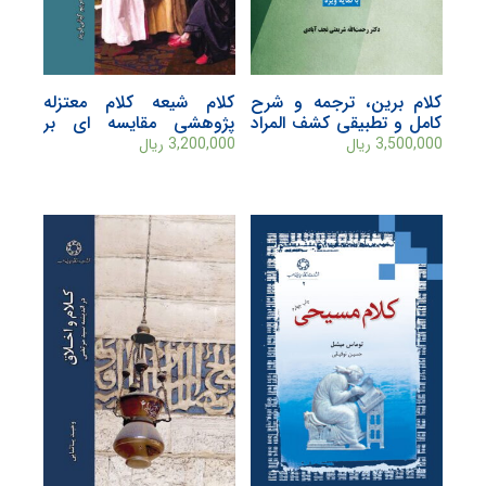
کلام برین، ترجمه و شرح
کلام شیعه کلام معتزله
کامل و تطبیقی کشف المراد
پژوهشی مقایسه ای بر
(اصول دین)
مبنای متون قرن چهارم و
3,500,000
ریال
3,200,000
ریال
پنجم