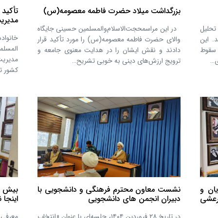
بزرگداشت میلاد حضرت فاطمه معصومه(س)
تأکید 
مدیریت
تحلیل
در این مراسمحجت‌الاسلام‌والمسلمین حسینی جایگاه
خانواد
د. این
والای حضرت فاطمه معصومه(س) را مورد تأکید قرار
المسلمی
 سقوط
دادند و نقش ایشان را در هدایت معنوی جامعه و
مدیریت
ی…
ترویج ارزش‌های دینی به خوبی تشریح…
کشور ت
یان و
نشست معاون محترم فرهنگی و دانشجویی با
رعشی
دبیران انجمن های دانشجویی
اینجا 
در تاریخ ۲۸ فروردین ۱۴۰۴، جلسه‌ای با عنوان «انتخاب
معرفی 