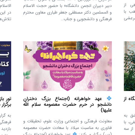
ی از
دبیر دبیران انجمن دانشگاه» با حضور حجت الاسلام
الاسلا
هب با
و المسلمین دکتر مصطفی جعفر طیاری معاون محترم
در این
مرعشی
فرهنگی و دانشجویی و جناب…
تلاش‌ها
اه از
تور با
عهد خواهرانه (اجتماع بزرگ دختران
برگزار
دانشجو در حرم حضرت معصومه سلام الله
علیها)
شق به
به گزا
معاونت فرهنگی و اجتماعی وزارت علوم، تحقیقات و
ی، با
فرهنگی
فناوری به مناسبت میلاد با سعادت حضرت معصومه
 از سه
بازدید 
(س) برگزار می‌کند:
عهد خواهرانه (اجتماع بزرگ