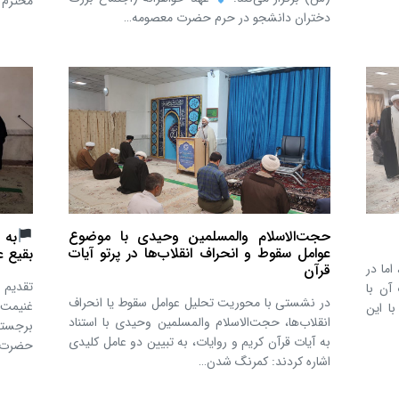
محترم 
دختران دانشجو در حرم حضرت معصومه…
حجت‌الاسلام والمسلمین وحیدی با موضوع
به 
عوامل سقوط و انحراف انقلاب‌ها در پرتو آیات
بقیع ع
اما در
قرآن
تقدیم 
آن با
در نشستی با محوریت تحلیل عوامل سقوط یا انحراف
غنیمت 
ا این
انقلاب‌ها، حجت‌الاسلام والمسلمین وحیدی با استناد
برجسته
به آیات قرآن کریم و روایات، به تبیین دو عامل کلیدی
حضرت ا
اشاره کردند: کمرنگ شدن…