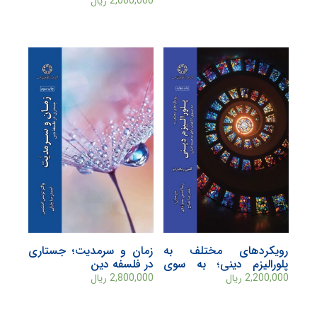
2,000,000
ریال
رویکردهای مختلف به
زمان و سرمدیت؛ جستاری
پلورالیزم دینی؛‌ به سوی
در فلسفه دین
الهیات ناظر به همه ادیان
2,200,000
ریال
2,800,000
ریال