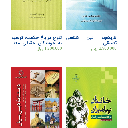
تاریخچه دین شناسی
تفرج در باغ حکمت، توصيه
تطبیقی
به جويندگان حقيقی معنا:
تاملاتی بر تعاليم معنوی
2,500,000
ریال
1,200,000
ریال
فريتيوف شووان (شيخ
عيسی نورالدين احمد)
حکيم و عارف سوئيسی