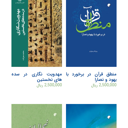
منطق قرآن در برخورد با
مهدویت نگاری در سده
يهود و نصارا
های نخستین
2,500,000
ریال
2,500,000
ریال