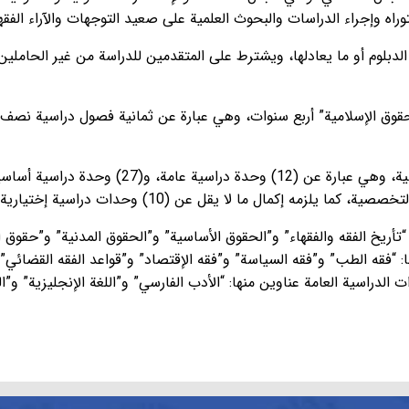
وراه وإجراء الدراسات والبحوث العلمية على صعيد التوجهات والآراء الفقه
دبلوم أو ما يعادلها، ويشترط على المتقدمين للدراسة من غير الحاملين ل
مه إكمال ما لا يقل عن (10) وحدات دراسية إختيارية.
أريخ الفقه والفقهاء” و”الحقوق الأساسية” و”الحقوق المدنية” و”حقوق ال
ا: “فقه الطب” و”فقه السياسة” و”فقه الإقتصاد” و”قواعد الفقه القضائي”
الدراسية العامة عناوين منها: “الأدب الفارسي” و”اللغة الإنجليزية” و”الت