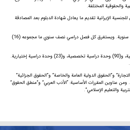
ية والحقوقية المختلفة.
لجنسية الإيرانية تقديم ما يعادل شهادة الدبلوم بعد المصادقة
ويستغرق البرنامج الدراسي لمرحلة البكالوريوس في فرع “الفقه والحقوق الإسلامية” أربع سنوات، وهي عبارة عن ثمانية فصول دراسية نصف سنوية. ويستغرق كل فصل دراسي نصف سنوي ما مجموعه (16)
ويشتمل برنامج البكالوريوس في هذا الفرع على (139) وحدة دراسية، وهي عبارة عن (12) وحدة دراسية عامة، و(27) وحدة دراسية أساسية، و(90) وحدة دراسية تخصصية، و(23) وحدة دراسية إختيارية.
تجارة” و”الحقوق الدولية العامة والخاصة” و”الحقوق الجزائية”
. ومن عناوين المقررات الأساسية: “الأدب العربي” و”منطق الحقوق”
ربية والتعليم الإسلامي”.