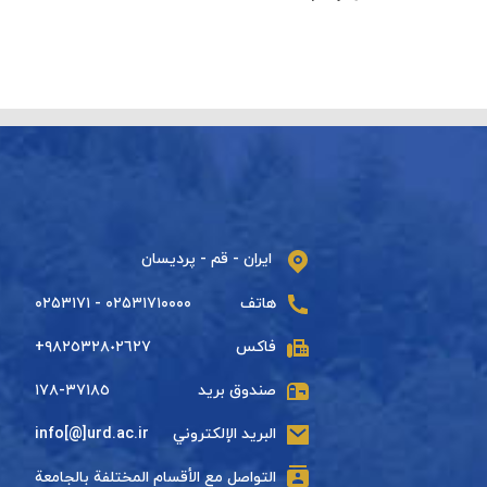
ایران - قم - پردیسان
هاتف
۰۲۵۳۱۷۱۰۰۰۰ - ۰۲۵۳۱۷۱
فاكس
+٩٨٢٥٣٢٨٠٢٦٢٧
صندوق بريد
٣٧١٨٥-١٧٨
البريد الإلكتروني
info[@]urd.ac.ir
التواصل مع الأقسام المختلفة بالجامعة