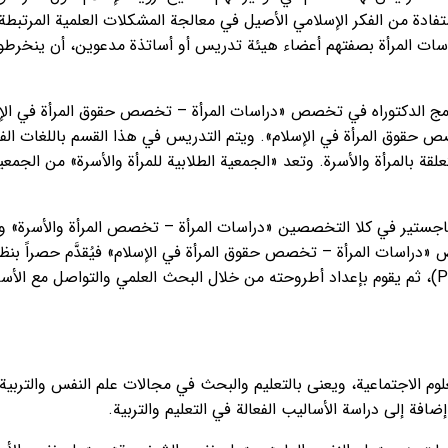
ة من الفكر الإسلامي الأصيل في معالجة المشكلات العلمية المرتبطة بق
ات المرأة بصفتهم أعضاء هيئة تدريس أو أساتذة مدعوين، أن ينخرطوا 
نامج الدكتوراه في تخصص «دراسات المرأة – تخصص حقوق المرأة في ال
 حقوق المرأة في الإسلام». ويتم التدريس في هذا القسم باللغات الفا
لقة بالمرأة والأسرة. وتعد «الجمعية الطلابية للمرأة والأسرة» من ال
لماجستير في كلا التخصصين «دراسات المرأة – تخصص المرأة والأسرة» 
صص «دراسات المرأة – تخصص حقوق المرأة في الإسلام» فيُقدَّم حصراً بن
النمط من الدراسة يُقبل الطالب على أساس مقترح بحثي (Proposal)، ثم يقوم بإعداد أطروحته من خلال ال
العلوم الاجتماعية، ويعنى بالتعليم والبحث في مجالات علم النفس والت
افة إلى دراسة الأساليب الفعالة في التعليم والتربية.