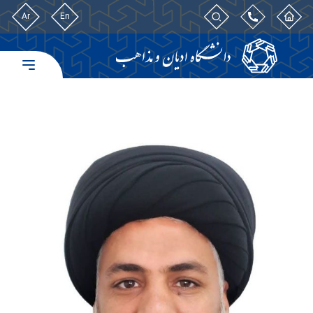
Ar
En